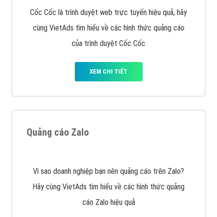
XEM CHI TIẾT
Công ty SEO Website
VietAds với đội ngũ SEOer giàu kinh nghiệm được đào