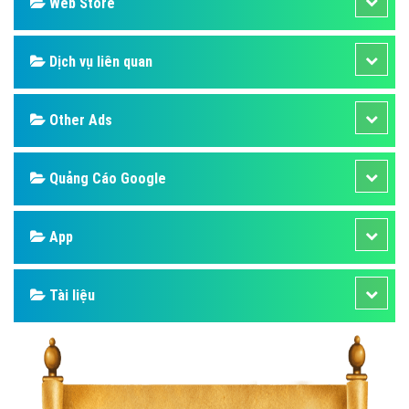
Design
SEO
Banner
Facebook
Google
Bảng giá
Web Store