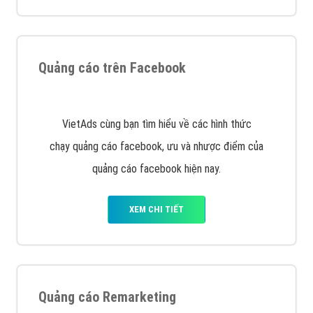
Nếu bạn đang cần quảng cáo, thiết kế web,
phát
triển Website cho doanh nghiệp mình
. Đừng chần
chừ hãy nhấc máy lên và gọi ngay cho chúng tôi theo
Hotline: 0964 82 6644 (24/7) hoặc email:
support@vietadsgroup.vn
để được tư vấn chuyên
sâu về giải pháp marketing hiệu quả cho doanh nghiệp
bạn!