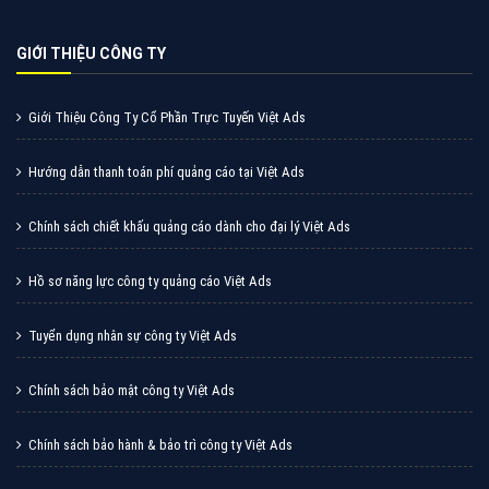
Cốc Cốc là trình duyệt web trực tuyến hiệu quả, hãy
cùng VietAds tìm hiểu về các hình thức quảng cáo
của trình duyệt Cốc Cốc
XEM CHI TIẾT
Quảng cáo Zalo