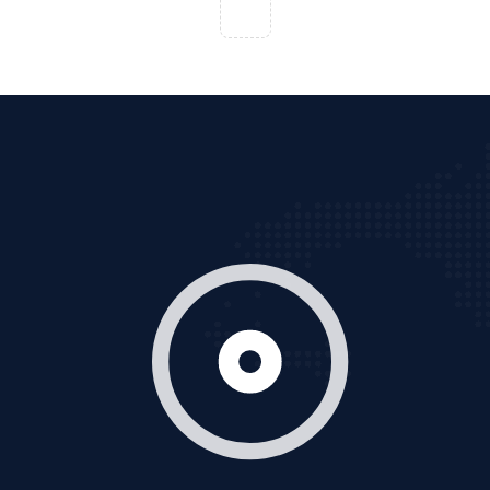
VietAds với đội ngũ chuyên viên tư ấn am hiểu về
chiến dịch quảng cáo Youtube sẽ tư vấn bạn giải pháp
tối ưu, hiệu quả nhất
XEM CHI TIẾT
Thiết kế Website