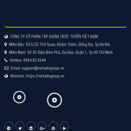
Tìm công ty thiết kế website uy tín, chuyên nghiệp tại
Hà Nội là rất khó cho khách hàng. VietAds xin giới
thiệu công ty thiết kế Viet
XEM CHI TIẾT
Quảng cáo Cốc Cốc