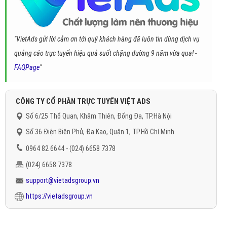
"VietAds gửi lời cảm ơn tới quý khách hàng đã luôn tin dùng dịch vụ
quảng cáo trực tuyến hiệu quả suốt chặng đường 9 năm vừa qua! -
FAQPage
"
CÔNG TY CỔ PHẦN TRỰC TUYẾN VIỆT ADS
Số 6/25 Thổ Quan, Khâm Thiên, Đống Đa, TP.Hà Nội
Số 36 Điện Biên Phủ, Đa Kao, Quận 1, TP.Hồ Chí Minh
0964 82 6644 - (024) 6658 7378
(024) 6658 7378
support@vietadsgroup.vn
https://vietadsgroup.vn