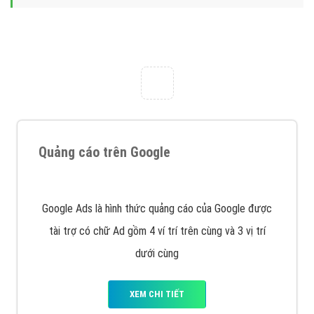
với bề dày kinh nghiệm sẽ tư vấn xây dựng và phát
triển thương hiệu của doanh nghiệp bạn với mức chi
phí mà bạn có thể đầu tư cho marketing online. Đội
ngũ kỹ thuật quảng cáo trực tuyến, SEO, lập trình
Web chuyên sâu trong nghề, được đào tạo bài bản tại
trung tâm marketing online uy tín hàng năm, luôn
đem
đến cho khách hàng sản phẩm/ dịch vụ chất
lượng
.