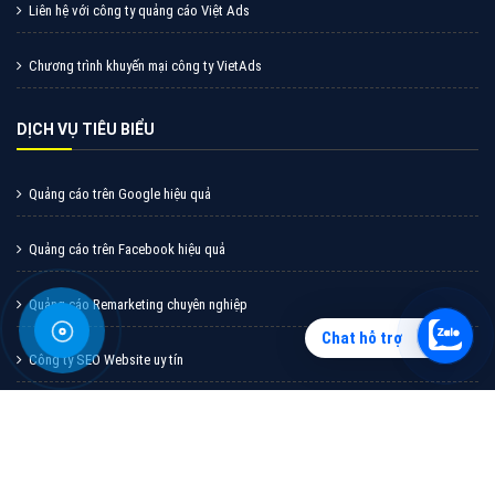
Vì sao doanh nghiệp bạn nên quảng cáo trên Zalo?
Hãy cùng VietAds tìm hiểu về các hình thức quảng
cáo Zalo hiệu quả
XEM CHI TIẾT
Chat hỗ trợ
Quảng cáo TikTok