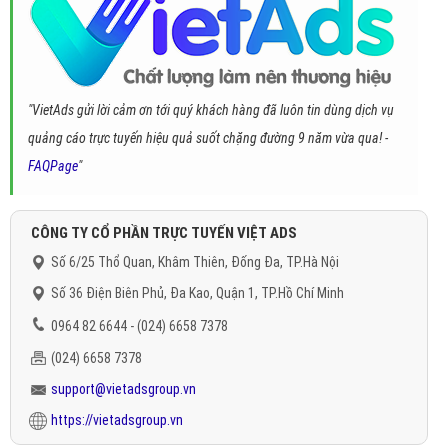
"VietAds gửi lời cảm ơn tới quý khách hàng đã luôn tin dùng dịch vụ
quảng cáo trực tuyến hiệu quả suốt chặng đường 9 năm vừa qua! -
FAQPage
"
CÔNG TY CỔ PHẦN TRỰC TUYẾN VIỆT ADS
Số 6/25 Thổ Quan, Khâm Thiên, Đống Đa, TP.Hà Nội
Số 36 Điện Biên Phủ, Đa Kao, Quận 1, TP.Hồ Chí Minh
0964 82 6644 - (024) 6658 7378
(024) 6658 7378
support@vietadsgroup.vn
https://vietadsgroup.vn