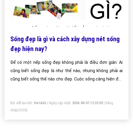
Sống đẹp là gì và cách xây dựng nét sống
đẹp hiện nay?
Để có một nếp sống đẹp không phải là điều đơn giản. Ai
cũng biết sống đẹp là như thế nào, nhưng không phải ai
cũng biết sống thế nào cho đẹp. Cuộc sống càng hiện đại,
mọi người dễ bị chi phổi bởi rất nhiều yếu tố, tác động dưới
nhiều luồng tư tưởng khác nhau.
Bài viết tạo bởi:
VietAds
| Ngày cập nhật:
2026-08-07 13:32:55
|
Đăng
nhập
(3330)