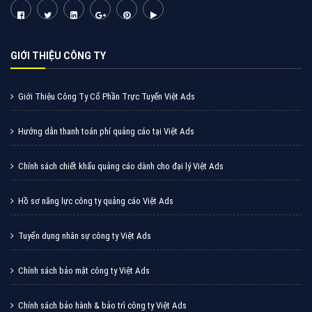
Cốc Cốc là trình duyệt web trực tuyến hiệu quả, hãy
cùng VietAds tìm hiểu về các hình thức quảng cáo
của trình duyệt Cốc Cốc
XEM CHI TIẾT
Quảng cáo Zalo