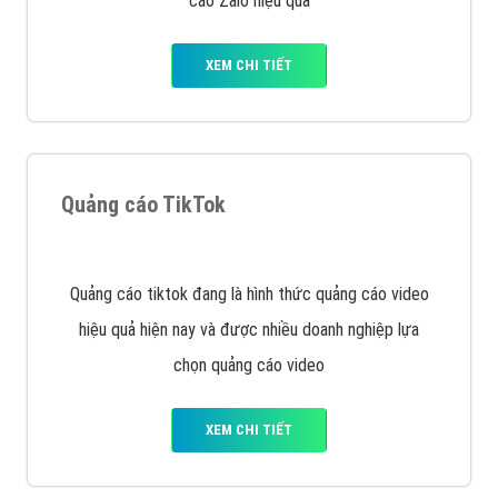
VietAds với đội ngũ SEOer giàu kinh nghiệm được đào
tạo bài bản tại các trung tâm SEO lớn như: Litado,
Inet, Vietmoz, Vinalink
XEM CHI TIẾT
Quảng cáo Youtube