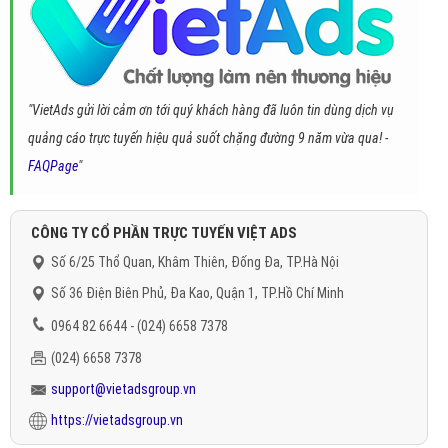
"VietAds gửi lời cảm ơn tới quý khách hàng đã luôn tin dùng dịch vụ
quảng cáo trực tuyến hiệu quả suốt chặng đường 9 năm vừa qua! -
FAQPage
"
CÔNG TY CỔ PHẦN TRỰC TUYẾN VIỆT ADS
Số 6/25 Thổ Quan, Khâm Thiên, Đống Đa, TP.Hà Nội
Số 36 Điện Biên Phủ, Đa Kao, Quận 1, TP.Hồ Chí Minh
0964 82 6644 - (024) 6658 7378
(024) 6658 7378
support@vietadsgroup.vn
https://vietadsgroup.vn