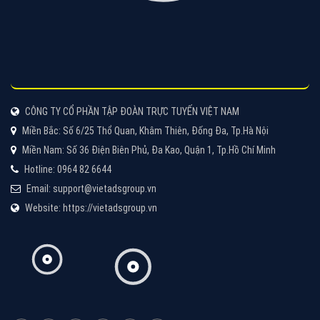
Tìm công ty thiết kế website uy tín, chuyên nghiệp tại
Hà Nội là rất khó cho khách hàng. VietAds xin giới
thiệu công ty thiết kế Viet
XEM CHI TIẾT
Quảng cáo Cốc Cốc