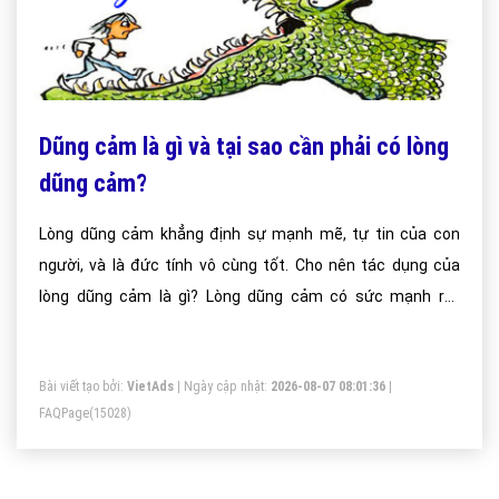
Dũng cảm là gì và tại sao cần phải có lòng
dũng cảm?
Lòng dũng cảm khẳng định sự mạnh mẽ, tự tin của con
người, và là đức tính vô cùng tốt. Cho nên tác dụng của
lòng dũng cảm là gì? Lòng dũng cảm có sức mạnh rất
khủng khiếp giúp chúng ta vượt qua chông gai thử thách
một cách dễ dàng.
Bài viết tạo bởi:
VietAds
| Ngày cập nhật:
2026-08-07 08:01:36
|
FAQPage
(15028)