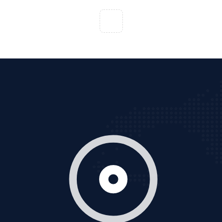
VietAds với đội ngũ chuyên viên tư ấn am hiểu về
chiến dịch quảng cáo Youtube sẽ tư vấn bạn giải pháp
tối ưu, hiệu quả nhất
XEM CHI TIẾT
Thiết kế Website