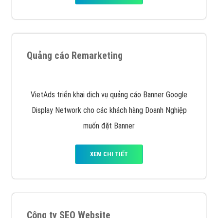
Nếu bạn đang cần quảng cáo, thiết kế web,
phát
triển Website cho doanh nghiệp mình
. Đừng chần
chừ hãy nhấc máy lên và gọi ngay cho chúng tôi theo
Hotline: 0964 82 6644 (24/7) hoặc email:
support@vietadsgroup.vn
để được tư vấn chuyên
sâu về giải pháp marketing hiệu quả cho doanh nghiệp
bạn!