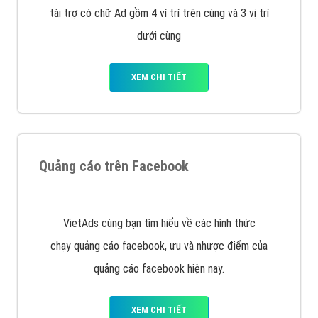
Công ty Việt Ads thành lập từ năm 2013
, chúng tôi
với bề dày kinh nghiệm sẽ tư vấn xây dựng và phát
triển thương hiệu của doanh nghiệp bạn với mức chi
phí mà bạn có thể đầu tư cho marketing online. Đội
ngũ kỹ thuật quảng cáo trực tuyến, SEO, lập trình
Web chuyên sâu trong nghề, được đào tạo bài bản tại
trung tâm marketing online uy tín hàng năm, luôn
đem
đến cho khách hàng sản phẩm/ dịch vụ chất
lượng
.