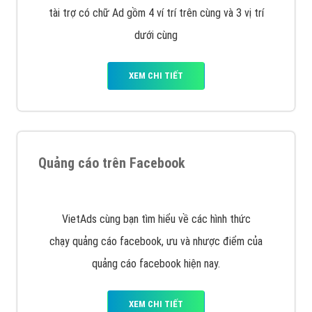
Công ty Việt Ads thành lập từ năm 2013
, chúng tôi
với bề dày kinh nghiệm sẽ tư vấn xây dựng và phát
triển thương hiệu của doanh nghiệp bạn với mức chi
phí mà bạn có thể đầu tư cho marketing online. Đội
ngũ kỹ thuật quảng cáo trực tuyến, SEO, lập trình
Web chuyên sâu trong nghề, được đào tạo bài bản tại
trung tâm marketing online uy tín hàng năm, luôn
đem
đến cho khách hàng sản phẩm/ dịch vụ chất
lượng
.