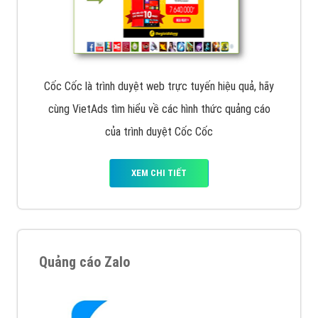
VietAds với đội ngũ SEOer giàu kinh nghiệm được đào
tạo bài bản tại các trung tâm SEO lớn như: Litado,
Inet, Vietmoz, Vinalink
XEM CHI TIẾT
Quảng cáo Youtube