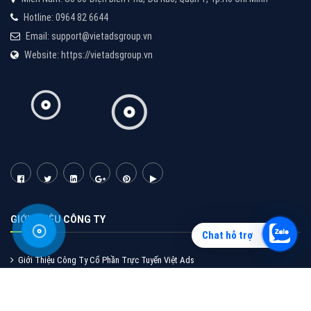
Vì sao doanh nghiệp bạn nên quảng cáo trên Zalo?
Hãy cùng VietAds tìm hiểu về các hình thức quảng
cáo Zalo hiệu quả
XEM CHI TIẾT
Chat hỗ trợ