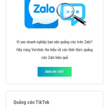
VietAds với đội ngũ chuyên viên tư ấn am hiểu về
chiến dịch quảng cáo Youtube sẽ tư vấn bạn giải pháp
tối ưu, hiệu quả nhất
XEM CHI TIẾT
Thiết kế Website