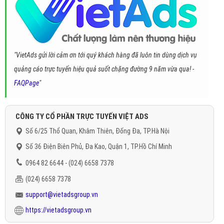
"VietAds gửi lời cảm ơn tới quý khách hàng đã luôn tin dùng dịch vụ
quảng cáo trực tuyến hiệu quả suốt chặng đường 9 năm vừa qua! -
FAQPage
"
CÔNG TY CỔ PHẦN TRỰC TUYẾN VIỆT ADS
Số 6/25 Thổ Quan, Khâm Thiên, Đống Đa, TP.Hà Nội
Số 36 Điện Biên Phủ, Đa Kao, Quận 1, TP.Hồ Chí Minh
0964 82 6644 - (024) 6658 7378
(024) 6658 7378
support@vietadsgroup.vn
https://vietadsgroup.vn