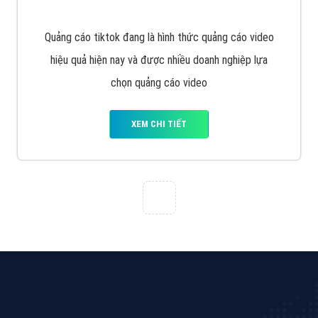
Tìm công ty thiết kế website uy tín, chuyên nghiệp tại
Hà Nội là rất khó cho khách hàng. VietAds xin giới
thiệu công ty thiết kế Viet
XEM CHI TIẾT
Quảng cáo Cốc Cốc