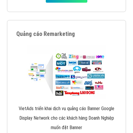
Nếu bạn đang cần quảng cáo, thiết kế web,
phát
triển Website cho doanh nghiệp mình
. Đừng chần
chừ hãy nhấc máy lên và gọi ngay cho chúng tôi theo
Hotline: 0964 82 6644 (24/7) hoặc email:
support@vietadsgroup.vn
để được tư vấn chuyên
sâu về giải pháp marketing hiệu quả cho doanh nghiệp
bạn!