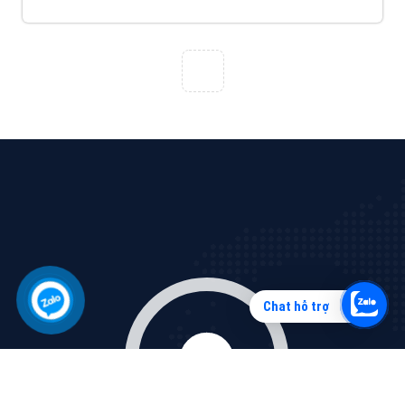
Vì sao doanh nghiệp bạn nên quảng cáo trên Zalo?
Hãy cùng VietAds tìm hiểu về các hình thức quảng
cáo Zalo hiệu quả
XEM CHI TIẾT
Chat hỗ trợ