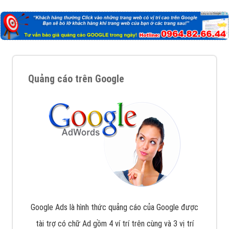
Nếu bạn đang cần quảng cáo, thiết kế web,
phát
triển Website cho doanh nghiệp mình
. Đừng chần
chừ hãy nhấc máy lên và gọi ngay cho chúng tôi theo
Hotline: 0964 82 6644 (24/7) hoặc email:
support@vietadsgroup.vn
để được tư vấn chuyên
sâu về giải pháp marketing hiệu quả cho doanh nghiệp
bạn!