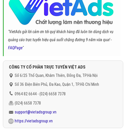
"VietAds gửi lời cảm ơn tới quý khách hàng đã luôn tin dùng dịch vụ
quảng cáo trực tuyến hiệu quả suốt chặng đường 9 năm vừa qua! -
FAQPage
"
CÔNG TY CỔ PHẦN TRỰC TUYẾN VIỆT ADS
Số 6/25 Thổ Quan, Khâm Thiên, Đống Đa, TP.Hà Nội
Số 36 Điện Biên Phủ, Đa Kao, Quận 1, TP.Hồ Chí Minh
0964 82 6644 - (024) 6658 7378
(024) 6658 7378
support@vietadsgroup.vn
https://vietadsgroup.vn