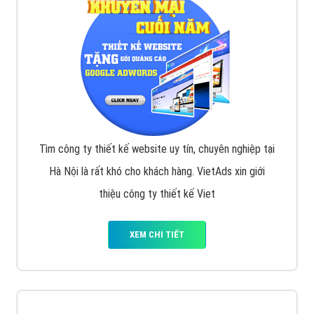
VietAds với đội ngũ chuyên viên tư ấn am hiểu về
chiến dịch quảng cáo Youtube sẽ tư vấn bạn giải pháp
tối ưu, hiệu quả nhất
XEM CHI TIẾT
Thiết kế Website