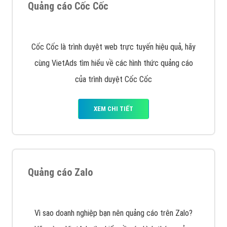
Tìm công ty thiết kế website uy tín, chuyên nghiệp tại
Hà Nội là rất khó cho khách hàng. VietAds xin giới
thiệu công ty thiết kế Viet
XEM CHI TIẾT
Quảng cáo Cốc Cốc