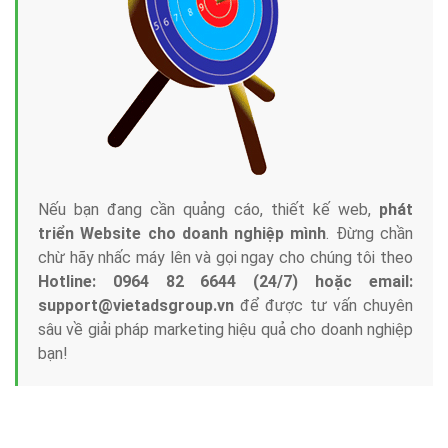
Công ty Việt Ads thành lập từ năm 2013
, chúng tôi
với bề dày kinh nghiệm sẽ tư vấn xây dựng và phát
triển thương hiệu của doanh nghiệp bạn với mức chi
phí mà bạn có thể đầu tư cho marketing online. Đội
ngũ kỹ thuật quảng cáo trực tuyến, SEO, lập trình
Web chuyên sâu trong nghề, được đào tạo bài bản tại
trung tâm marketing online uy tín hàng năm, luôn
đem
đến cho khách hàng sản phẩm/ dịch vụ chất
lượng
.