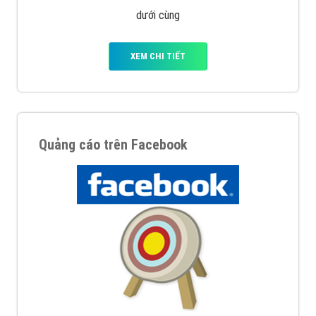
Quảng cáo trên Google
Google Ads là hình thức quảng cáo của Google được
tài trợ có chữ Ad gồm 4 ví trí trên cùng và 3 vị trí
dưới cùng
XEM CHI TIẾT