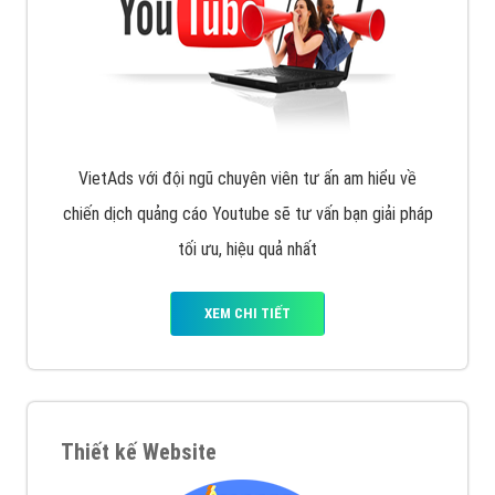
VietAds với đội ngũ SEOer giàu kinh nghiệm được đào
tạo bài bản tại các trung tâm SEO lớn như: Litado,
Inet, Vietmoz, Vinalink
XEM CHI TIẾT
Quảng cáo Youtube