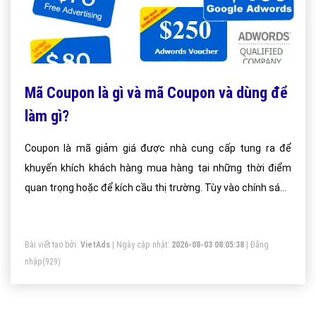
Mã Coupon là gì và mã Coupon và dùng để
làm gì?
Coupon là mã giảm giá được nhà cung cấp tung ra để
khuyến khích khách hàng mua hàng tại những thời điểm
quan trọng hoặc để kích cầu thị trường. Tùy vào chính sách
của nhà cung cấp khác nhau mà "Coupon" có thể có thời
giạn hoặc không có thời hạn hoặc áp dụng khi có điều kiện
Bài viết tạo bởi:
VietAds
| Ngày cập nhật:
2026-08-03 08:05:38
|
Đăng
gì đó xảy ra.
nhập
(929)