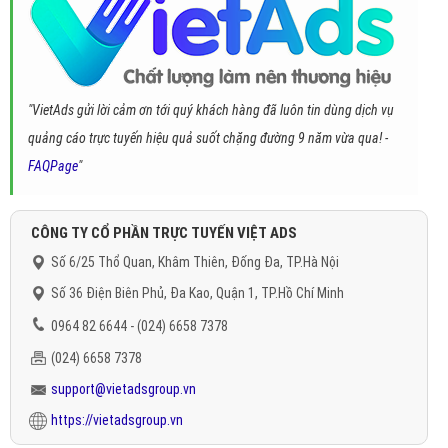
"VietAds gửi lời cảm ơn tới quý khách hàng đã luôn tin dùng dịch vụ
quảng cáo trực tuyến hiệu quả suốt chặng đường 9 năm vừa qua! -
FAQPage
"
CÔNG TY CỔ PHẦN TRỰC TUYẾN VIỆT ADS
Số 6/25 Thổ Quan, Khâm Thiên, Đống Đa, TP.Hà Nội
Số 36 Điện Biên Phủ, Đa Kao, Quận 1, TP.Hồ Chí Minh
0964 82 6644 - (024) 6658 7378
(024) 6658 7378
support@vietadsgroup.vn
https://vietadsgroup.vn