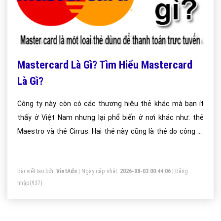
Mastercard Là Gì? Tìm Hiểu Mastercard
Là Gì?
Công ty này còn có các thương hiệu thẻ khác mà bạn ít
thấy ở Việt Nam nhưng lại phổ biến ở nơi khác như: thẻ
Maestro và thẻ Cirrus. Hai thẻ này cũng là thẻ do công ty
Mastercard phát hành.
Bài viết tạo bởi:
VietAds
| Ngày cập nhật:
2026-08-03 00:44:06
|
Đăng
nhập
(937)