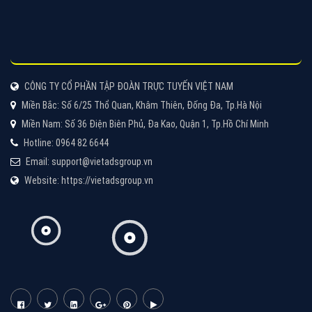
Cốc Cốc là trình duyệt web trực tuyến hiệu quả, hãy
cùng VietAds tìm hiểu về các hình thức quảng cáo
của trình duyệt Cốc Cốc
XEM CHI TIẾT
Quảng cáo Zalo