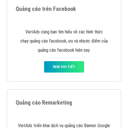
Nếu bạn đang cần quảng cáo, thiết kế web,
phát
triển Website cho doanh nghiệp mình
. Đừng chần
chừ hãy nhấc máy lên và gọi ngay cho chúng tôi theo
Hotline: 0964 82 6644 (24/7) hoặc email:
support@vietadsgroup.vn
để được tư vấn chuyên
sâu về giải pháp marketing hiệu quả cho doanh nghiệp
bạn!