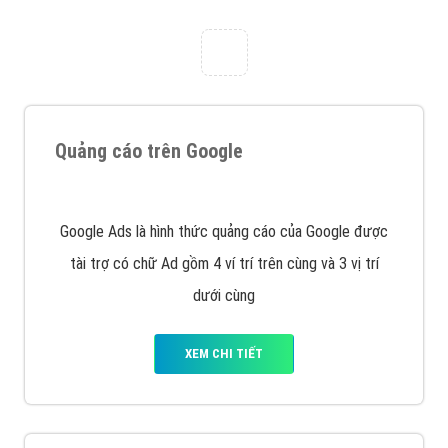
Công ty Việt Ads thành lập từ năm 2013
, chúng tôi
với bề dày kinh nghiệm sẽ tư vấn xây dựng và phát
triển thương hiệu của doanh nghiệp bạn với mức chi
phí mà bạn có thể đầu tư cho marketing online. Đội
ngũ kỹ thuật quảng cáo trực tuyến, SEO, lập trình
Web chuyên sâu trong nghề, được đào tạo bài bản tại
trung tâm marketing online uy tín hàng năm, luôn
đem
đến cho khách hàng sản phẩm/ dịch vụ chất
lượng
.