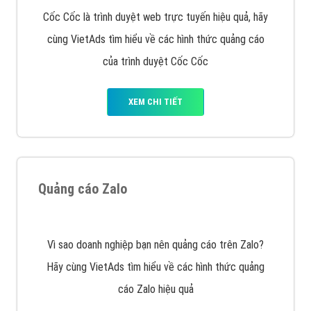
VietAds với đội ngũ SEOer giàu kinh nghiệm được đào
tạo bài bản tại các trung tâm SEO lớn như: Litado,
Inet, Vietmoz, Vinalink
XEM CHI TIẾT
Quảng cáo Youtube