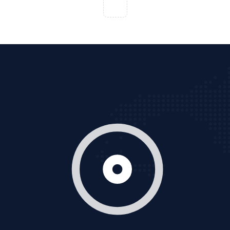
Tìm công ty thiết kế website uy tín, chuyên nghiệp tại
Hà Nội là rất khó cho khách hàng. VietAds xin giới
thiệu công ty thiết kế Viet
XEM CHI TIẾT
Quảng cáo Cốc Cốc