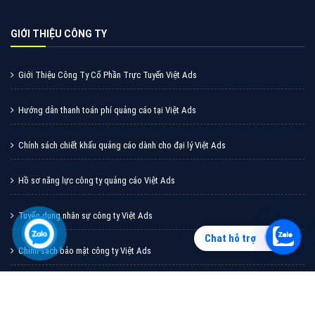
Vì sao doanh nghiệp bạn nên quảng cáo trên Zalo?
Hãy cùng VietAds tìm hiểu về các hình thức quảng
cáo Zalo hiệu quả
XEM CHI TIẾT
Chat hỗ trợ