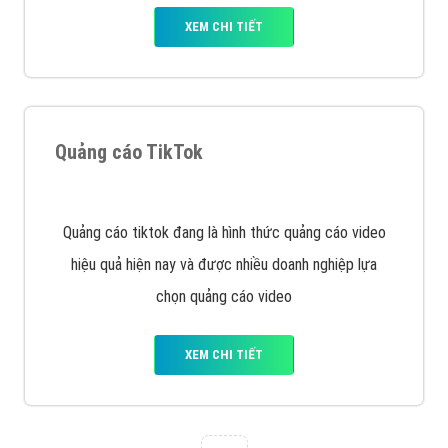
VietAds với đội ngũ chuyên viên tư ấn am hiểu về
chiến dịch quảng cáo Youtube sẽ tư vấn bạn giải pháp
tối ưu, hiệu quả nhất
XEM CHI TIẾT
Thiết kế Website