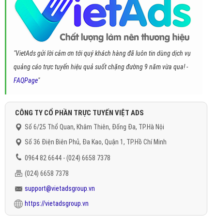
"VietAds gửi lời cảm ơn tới quý khách hàng đã luôn tin dùng dịch vụ
quảng cáo trực tuyến hiệu quả suốt chặng đường 9 năm vừa qua! -
FAQPage
"
CÔNG TY CỔ PHẦN TRỰC TUYẾN VIỆT ADS
Số 6/25 Thổ Quan, Khâm Thiên, Đống Đa, TP.Hà Nội
Số 36 Điện Biên Phủ, Đa Kao, Quận 1, TP.Hồ Chí Minh
0964 82 6644 - (024) 6658 7378
(024) 6658 7378
support@vietadsgroup.vn
https://vietadsgroup.vn