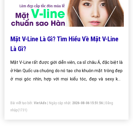
Mặt V-Line Là Gì? Tìm Hiểu Về Mặt V-Line
Là Gì?
Mặt V-Line rất được giới diễn viên, ca sĩ châu Á, đặc biệt là
ở Hàn Quốc ưa chuộng do nó tạo cho khuôn mặt trông đẹp
ở mọi góc nhìn, hợp với mọi kiểu tóc, đẹp và sexy khó
cưỡng.
Bài viết tạo bởi:
VietAds
| Ngày cập nhật:
2026-08-06 15:51:56
|
Đăng
nhập
(1731)