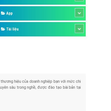
áp quảng cáo Youtube
App
kế ứng dụng
 cáo Cốc Cốc hiệu quả
Tài liệu
 cáo Zalo chuyên nghiệp
ghĩa
à gì
mềm ứng dụng hay
iển thương hiệu của doanh nghiệp bạn với mức chi
chuyên sâu trong nghề, được đào tạo bài bản tại