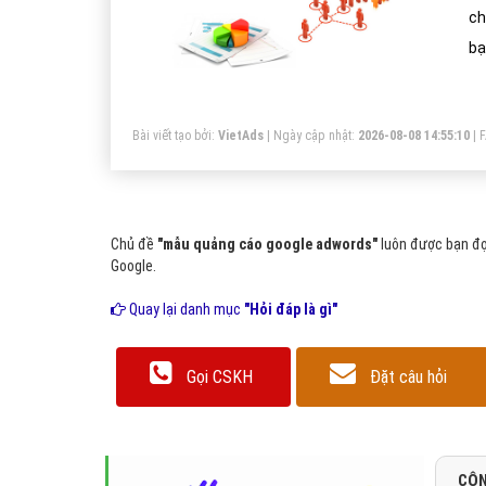
ch
bạ
Bài viết tạo bởi:
VietAds
| Ngày cập nhật:
2026-08-08 14:55:10
|
Chủ đề
"mẫu quảng cáo google adwords"
luôn được bạn đọ
Google.
Quay lại danh mục
"Hỏi đáp là gì"
Gọi CSKH
Đặt câu hỏi
CÔN