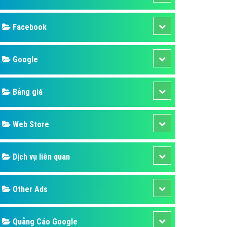
ụ Domain & Hosting
áp phần mềm
Facebook
áp quảng cáo TVC
p quảng cáo mobile
Google
p quảng cáo Online
Bảng giá
áp quảng cáo Skype
p Domain & Hosting
Web Store
p viết bài Marketing
 cáo Youtube
Dịch vụ liên quan
ụ quảng cáo Youtube
ụ quảng cáo Cốc Cốc
Other Ads
ụ quảng cáo Tiktok
ụ quảng cáo Zalo
Quảng Cáo Google