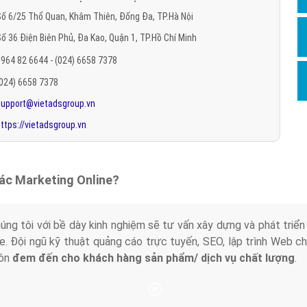
Hỏi đ
ố 6/25 Thổ Quan, Khâm Thiên, Đống Đa, TP.Hà Nội
ố 36 Điện Biên Phủ, Đa Kao, Quận 1, TP.Hồ Chí Minh
Thiết 
964 82 6644 - (024) 6658 7378
Quảng
(024) 6658 7378
Quảng
support@vietadsgroup.vn
Định n
ttps://vietadsgroup.vn
Nghĩa l
Phần 
tác Marketing Online?
húng tôi với bề dày kinh nghiệm sẽ tư vấn xây dựng và phát tr
line. Đội ngũ kỹ thuật quảng cáo trực tuyến, SEO, lập trình Web 
uôn
đem đến cho khách hàng sản phẩm/ dịch vụ chất lượng
.