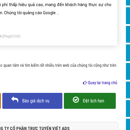
Dịch v
i phí thấp hiệu quả cao, mang đến khách hàng thực sự cho
Hỏi đ
n. Chúng tôi quảng cáo Google ...
Hỏi đ
Hỏi đá
FAQPage
(1242)
Hỏi đá
Hỏi đ
Hỏi đá
c quan tâm và tìm kiếm rất nhiều trên web của chúng tôi cũng như trên
Hỏi đá
Quay lại trang chủ
Quảng
Dịch v
Báo giá dịch vụ
Đặt lịch hẹn
Dịch v
Dịch v
Dịch v
G TY CỔ PHẦN TRỰC TUYẾN VIỆT ADS