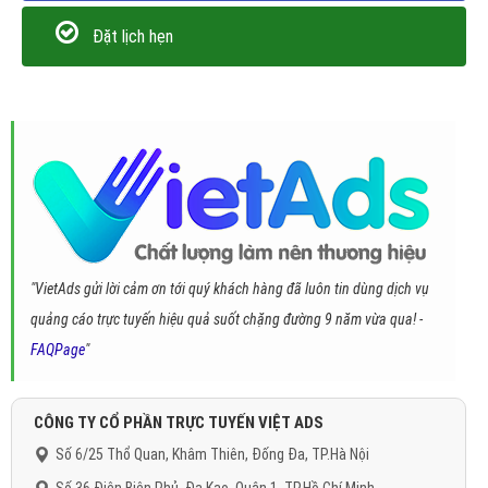
Đặt lịch hẹn
"VietAds gửi lời cảm ơn tới quý khách hàng đã luôn tin dùng dịch vụ
quảng cáo trực tuyến hiệu quả suốt chặng đường 9 năm vừa qua! -
FAQPage
"
CÔNG TY CỔ PHẦN TRỰC TUYẾN VIỆT ADS
Số 6/25 Thổ Quan, Khâm Thiên, Đống Đa, TP.Hà Nội