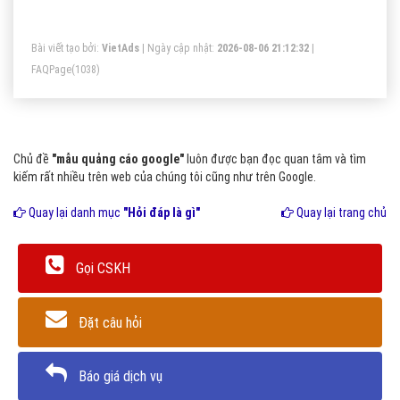
Bài viết tạo bởi:
VietAds
| Ngày cập nhật:
2026-08-06 21:12:32
|
FAQPage
(1038)
Chủ đề
"mẫu quảng cáo google"
luôn được bạn đọc quan tâm và tìm
kiếm rất nhiều trên web của chúng tôi cũng như trên Google.
Quay lại danh mục
"Hỏi đáp là gì"
Quay lại trang chủ
Gọi CSKH
Đặt câu hỏi
Báo giá dịch vụ