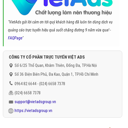
"VietAds gửi lời cảm ơn tới quý khách hàng đã luôn tin dùng dịch vụ
quảng cáo trực tuyến hiệu quả suốt chặng đường 9 năm vừa qua! -
FAQPage
"
CÔNG TY CỔ PHẦN TRỰC TUYẾN VIỆT ADS
Số 6/25 Thổ Quan, Khâm Thiên, Đống Đa, TP.Hà Nội
Số 36 Điện Biên Phủ, Đa Kao, Quận 1, TP.Hồ Chí Minh
0964 82 6644 - (024) 6658 7378
(024) 6658 7378
support@vietadsgroup.vn
https://vietadsgroup.vn