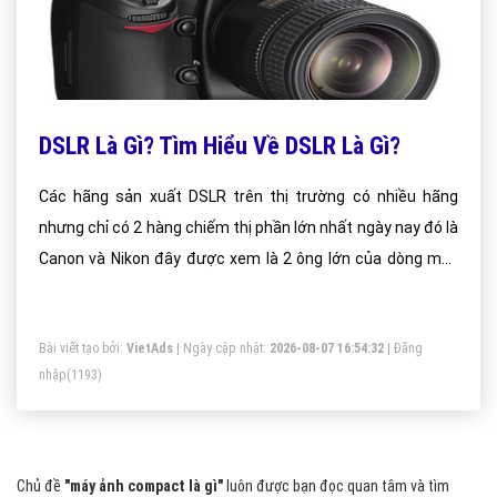
DSLR Là Gì? Tìm Hiểu Về DSLR Là Gì?
Các hãng sản xuất DSLR trên thị trường có nhiều hãng
nhưng chỉ có 2 hàng chiếm thị phần lớn nhất ngày nay đó là
Canon và Nikon đây được xem là 2 ông lớn của dòng máy
ảnh kỹ thuật số được nhiều người sử dụng và tin dùng nhất
hiện nay.
Bài viết tạo bởi:
VietAds
| Ngày cập nhật:
2026-08-07 16:54:32
|
Đăng
nhập
(1193)
Chủ đề
"máy ảnh compact là gì"
luôn được bạn đọc quan tâm và tìm