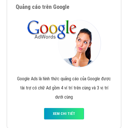
Nếu bạn đang cần quảng cáo, thiết kế web,
phát
triển Website cho doanh nghiệp mình
. Đừng chần
chừ hãy nhấc máy lên và gọi ngay cho chúng tôi theo
Hotline: 0964 82 6644 (24/7) hoặc email:
support@vietadsgroup.vn
để được tư vấn chuyên
sâu về giải pháp marketing hiệu quả cho doanh nghiệp
bạn!