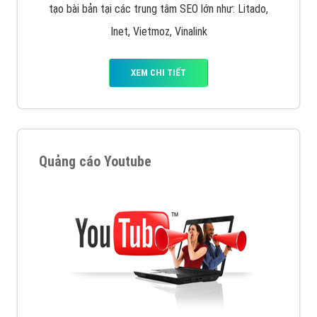
XEM CHI TIẾT
Công ty SEO Website
VietAds với đội ngũ SEOer giàu kinh nghiệm được đào