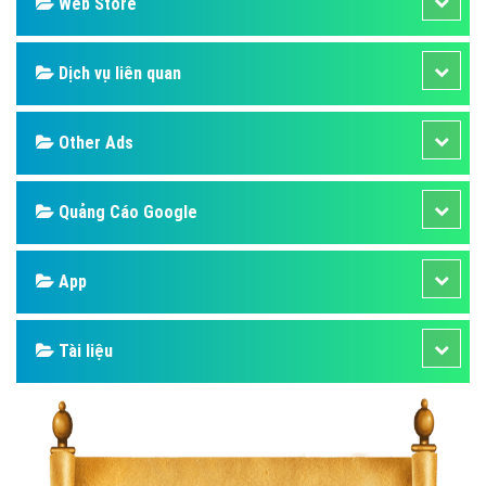
Design
SEO
Banner
Facebook
Google
Bảng giá
Web Store