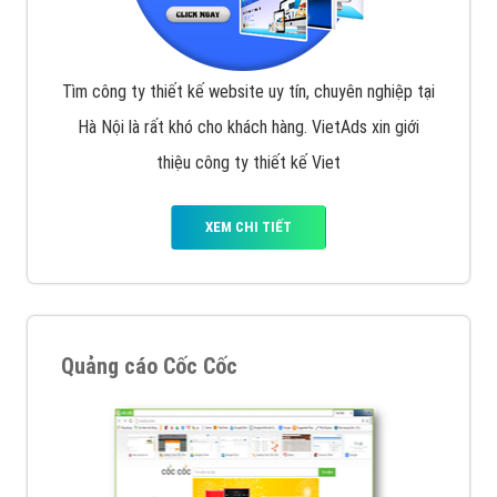
VietAds với đội ngũ chuyên viên tư ấn am hiểu về
chiến dịch quảng cáo Youtube sẽ tư vấn bạn giải pháp
tối ưu, hiệu quả nhất
XEM CHI TIẾT
Thiết kế Website