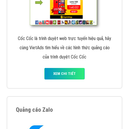
Tìm công ty thiết kế website uy tín, chuyên nghiệp tại
Hà Nội là rất khó cho khách hàng. VietAds xin giới
thiệu công ty thiết kế Viet
XEM CHI TIẾT
Quảng cáo Cốc Cốc