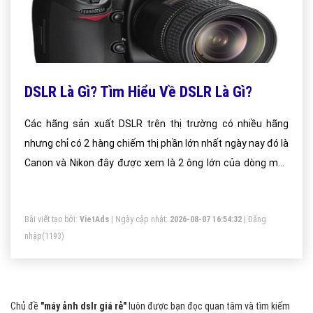
DSLR Là Gì? Tìm Hiểu Về DSLR Là Gì?
Các hãng sản xuất DSLR trên thị trường có nhiều hãng
nhưng chỉ có 2 hàng chiếm thị phần lớn nhất ngày nay đó là
Canon và Nikon đây được xem là 2 ông lớn của dòng máy
ảnh kỹ thuật số được nhiều người sử dụng và tin dùng nhất
hiện nay.
Bài viết tạo bởi:
VietAds
| Ngày cập nhật:
2026-08-07 16:54:32
|
Đăng
nhập
(1193)
Chủ đề
"máy ảnh dslr giá rẻ"
luôn được bạn đọc quan tâm và tìm kiếm