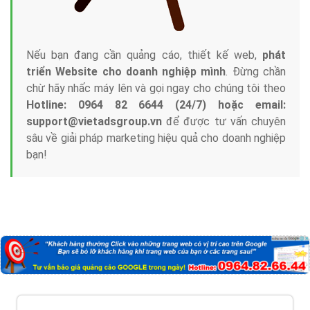
với bề dày kinh nghiệm sẽ tư vấn xây dựng và phát
triển thương hiệu của doanh nghiệp bạn với mức chi
phí mà bạn có thể đầu tư cho marketing online. Đội
ngũ kỹ thuật quảng cáo trực tuyến, SEO, lập trình
Web chuyên sâu trong nghề, được đào tạo bài bản tại
trung tâm marketing online uy tín hàng năm, luôn
đem
đến cho khách hàng sản phẩm/ dịch vụ chất
lượng
.