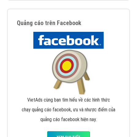
Quảng cáo trên Google
Google Ads là hình thức quảng cáo của Google được
tài trợ có chữ Ad gồm 4 ví trí trên cùng và 3 vị trí
dưới cùng
XEM CHI TIẾT