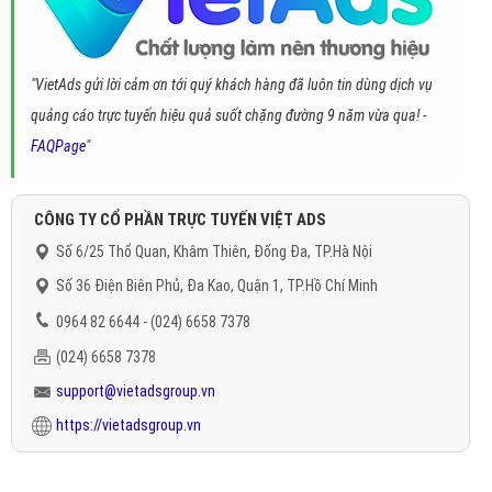
"VietAds gửi lời cảm ơn tới quý khách hàng đã luôn tin dùng dịch vụ
quảng cáo trực tuyến hiệu quả suốt chặng đường 9 năm vừa qua! -
FAQPage
"
CÔNG TY CỔ PHẦN TRỰC TUYẾN VIỆT ADS
Số 6/25 Thổ Quan, Khâm Thiên, Đống Đa, TP.Hà Nội
Số 36 Điện Biên Phủ, Đa Kao, Quận 1, TP.Hồ Chí Minh
0964 82 6644 - (024) 6658 7378
(024) 6658 7378
support@vietadsgroup.vn
https://vietadsgroup.vn