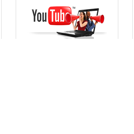
VietAds với đội ngũ chuyên viên tư ấn am
hiểu về chiến dịch quảng cáo Youtube sẽ tư
vấn bạn giải pháp tối ưu, hiệu quả nhất
XEM CHI TIẾT