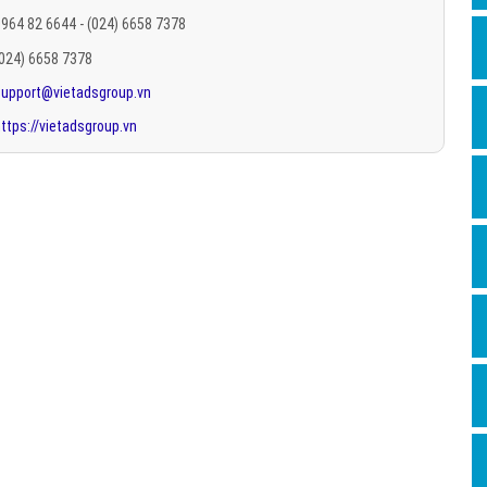
Hỏi đ
964 82 6644 - (024) 6658 7378
(024) 6658 7378
Thiết 
support@vietadsgroup.vn
Quảng
ttps://vietadsgroup.vn
Quảng
Định n
Nghĩa l
Phần 