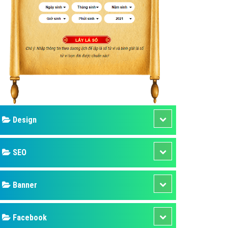
ụ Domain & Hosting
áp phần mềm
áp quảng cáo TVC
p quảng cáo mobile
p quảng cáo Online
áp quảng cáo Skype
p Domain & Hosting
Design
p viết bài Marketing
 cáo Youtube
SEO
ụ quảng cáo Youtube
ụ quảng cáo Cốc Cốc
Banner
ụ quảng cáo Tiktok
Facebook
ụ quảng cáo Zalo