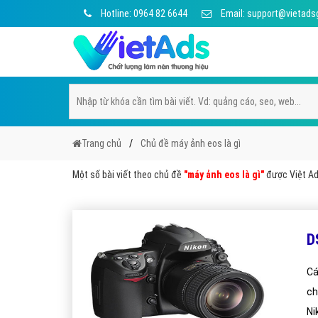
Hotline: 0964 82 6644
Email: support@vietads
Trang chủ
Chủ đề máy ảnh eos là gì
Một số bài viết theo chủ đề
"máy ảnh eos là gì"
được Việt Ads
D
Cá
ch
Ni