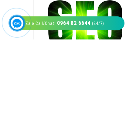
0964 82 6644
Zalo Call/Chat:
(24/7)
VietAds với đội ngũ SEOer giàu kinh nghiệm
được đào tạo bài bản tại các trung tâm SEO
lớn như: Litado, Inet, Vietmoz, Vinalink
XEM CHI TIẾT