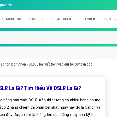
group.vn
ABOUT US
GOOGLE
FACEBOOK
BANNER
OTHER
Giới thiệu công ty Việt Ads
Kinh nghiệm quảng cáo Google
Kinh nghiệm quảng cáo Facebook
Dịch vụ quảng cáo Ban
Quảng
Hướng dẫn thanh toán Việt Ads
Kiến thức quảng cáo Google
Dịch vụ quảng cáo Facebook
Hỏi đáp quảng cáo Ba
Hỏi đá
Chính sách bảo mật Việt Ads
Dịch vụ quảng cáo Google
Kiến thức quảng cáo Facebook
Quảng cáo Banner
Quảng
Chính sách bảo hành & bảo trì Việt Ads
Quảng cáo Google Adwords
Quảng cáo Facebook
Quảng
 chọn lọc từ hơn >50.000 bài viết trên web gửi tới quý bạn đọc.
Liên hệ Việt Ads
Các hình thức quảng cáo Google
Hỏi đáp Facebook
Quảng 
Chính sách đại lý Việt Ads
Hướng dẫn chạy quảng cáo Google
Quảng
SLR Là Gì? Tìm Hiểu Về DSLR Là Gì?
Tiện ích mở rộng quảng cáo Google
Quảng
Hỏi đáp Google
Quảng
c hãng sản xuất DSLR trên thị trường có nhiều hãng nhưng
ỉ có 2 hàng chiếm thị phần lớn nhất ngày nay đó là Canon và
Phần 
kon đây được xem là 2 ông lớn của dòng máy ảnh kỹ thuật