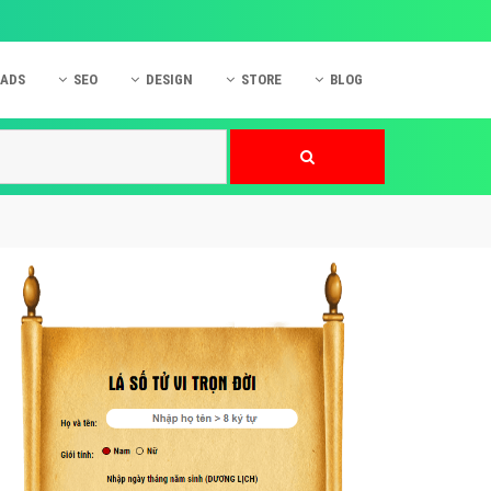
 ADS
SEO
DESIGN
STORE
BLOG
ner
 cáo Mobile
SEO Website
Thiết kế Web
nner
p quảng cáo Instagram
Dịch vụ SEO Website
Thiết kế Website
 cáo Zalo
Hỏi đáp SEO Google
Danh sách Website
 cáo Instagram
Thiết kế Landing Page
cáo Online
Dịch vụ thiết kế Website
 cáo Skype
Hỏi đáp Website
 cáo TVC
 cáo Cốc Cốc
mềm ứng dụng hay