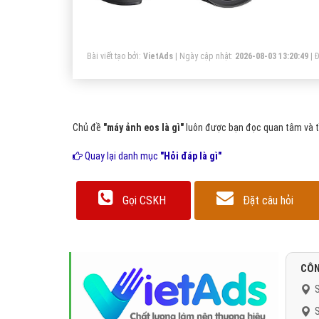
số
Bài viết tạo bởi:
VietAds
| Ngày cập nhật:
2026-08-03 13:20:49
|
Đ
Chủ đề
"máy ảnh eos là gì"
luôn được bạn đọc quan tâm và tì
Quay lại danh mục
"Hỏi đáp là gì"
Gọi CSKH
Đặt câu hỏi
CÔN
S
S