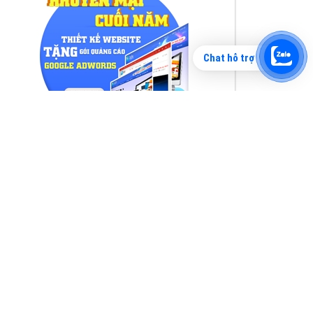
Chat hỗ trợ
Tìm công ty thiết kế website uy tín, chuyên
nghiệp tại Hà Nội là rất khó cho khách hàng.
VietAds xin giới thiệu công ty thiết kế Viet
XEM CHI TIẾT