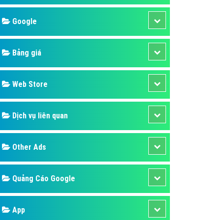
áp quảng cáo Youtube
Google
kế ứng dụng
 cáo Cốc Cốc hiệu quả
Bảng giá
 cáo Zalo chuyên nghiệp
ghĩa
Web Store
à gì
Dịch vụ liên quan
mềm ứng dụng hay
Other Ads
Quảng Cáo Google
App