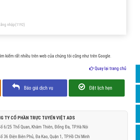
Dịch v
 được nhiều người sử dụng và tin dùng nhất hiện nay.
Hỏi đ
Hỏi đ
ăng nhập
(1192)
Hỏi đá
Hỏi đá
m kiếm rất nhiều trên web của chúng tôi cũng như trên Google.
Hỏi đ
Hỏi đá
Quay lại trang chủ
Hỏi đá
Báo giá dịch vụ
Đặt lịch hẹn
Quảng
Dịch v
Dịch v
G TY CỔ PHẦN TRỰC TUYẾN VIỆT ADS
Dịch v
ố 6/25 Thổ Quan, Khâm Thiên, Đống Đa, TP.Hà Nội
Dịch v
ố 36 Điện Biên Phủ, Đa Kao, Quận 1, TP.Hồ Chí Minh