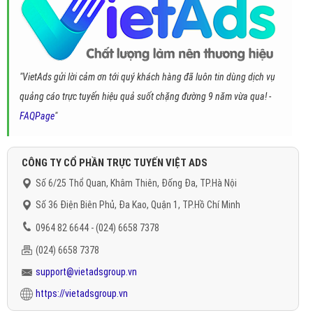
"VietAds gửi lời cảm ơn tới quý khách hàng đã luôn tin dùng dịch vụ
quảng cáo trực tuyến hiệu quả suốt chặng đường 9 năm vừa qua! -
FAQPage
"
CÔNG TY CỔ PHẦN TRỰC TUYẾN VIỆT ADS
Số 6/25 Thổ Quan, Khâm Thiên, Đống Đa, TP.Hà Nội
Số 36 Điện Biên Phủ, Đa Kao, Quận 1, TP.Hồ Chí Minh
0964 82 6644 - (024) 6658 7378
(024) 6658 7378
support@vietadsgroup.vn
https://vietadsgroup.vn