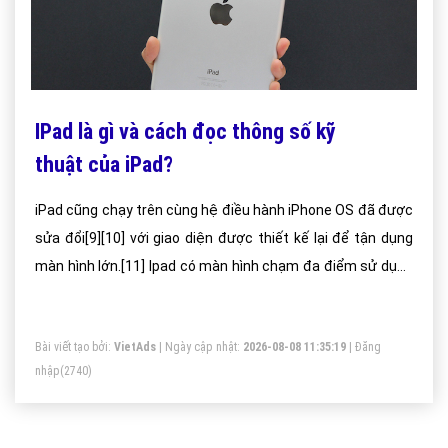
IPad là gì và cách đọc thông số kỹ
thuật của iPad?
iPad cũng chạy trên cùng hệ điều hành iPhone OS đã được
sửa đổi[9][10] với giao diện được thiết kế lại để tận dụng
màn hình lớn.[11] Ipad có màn hình chạm đa điểm sử dụng
đèn led chiếu sáng 9.7 inch, 16 tới 64 GB bộ nhớ flash,
BlueTooth 2.1 và kết nối 30 chân với bộ để để đồng bộ với
Bài viết tạo bởi:
VietAds
| Ngày cập nhật:
2026-08-08 11:35:19
|
Đăng
iTunes cũng như các thiết bị ngoại vi kết nối bằng dây khác
nhập
(2740)