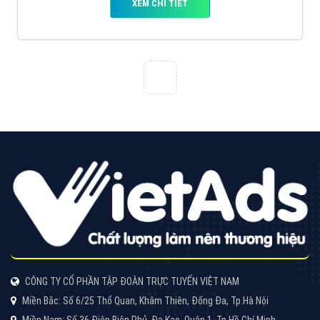
VietAds với đội ngũ chuyên viên tư ấn am hiểu về
chiến dịch quảng cáo Youtube sẽ tư vấn bạn giải pháp
tối ưu, hiệu quả nhất
XEM CHI TIẾT
Thiết kế Website