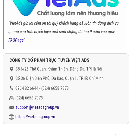
"VietAds gửi lời cảm ơn tới quý khách hàng đã luôn tin dùng dịch vụ
quảng cáo trực tuyến hiệu quả suốt chặng đường 9 năm vừa qua! -
FAQPage
"
CÔNG TY CỔ PHẦN TRỰC TUYẾN VIỆT ADS
Số 6/25 Thổ Quan, Khâm Thiên, Đống Đa, TP.Hà Nội
Số 36 Điện Biên Phủ, Đa Kao, Quận 1, TP.Hồ Chí Minh
0964 82 6644 - (024) 6658 7378
(024) 6658 7378
support@vietadsgroup.vn
https://vietadsgroup.vn