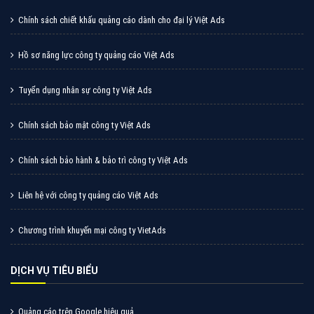
Cốc Cốc là trình duyệt web trực tuyến hiệu quả, hãy
cùng VietAds tìm hiểu về các hình thức quảng cáo
của trình duyệt Cốc Cốc
XEM CHI TIẾT
Quảng cáo Zalo