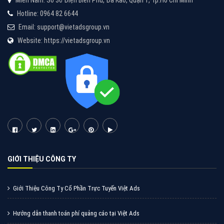
Tìm công ty thiết kế website uy tín, chuyên nghiệp tại
Hà Nội là rất khó cho khách hàng. VietAds xin giới
thiệu công ty thiết kế Viet
XEM CHI TIẾT
Quảng cáo Cốc Cốc