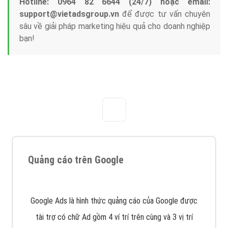
với bề dày kinh nghiệm sẽ tư vấn xây dựng và phát
triển thương hiệu của doanh nghiệp bạn với mức chi
phí mà bạn có thể đầu tư cho marketing online. Đội
ngũ kỹ thuật quảng cáo trực tuyến, SEO, lập trình
Web chuyên sâu trong nghề, được đào tạo bài bản tại
trung tâm marketing online uy tín hàng năm, luôn
đem
đến cho khách hàng sản phẩm/ dịch vụ chất
lượng
.