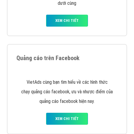
Nếu bạn đang cần quảng cáo, thiết kế web,
phát
triển Website cho doanh nghiệp mình
. Đừng chần
chừ hãy nhấc máy lên và gọi ngay cho chúng tôi theo
Hotline: 0964 82 6644 (24/7) hoặc email:
support@vietadsgroup.vn
để được tư vấn chuyên
sâu về giải pháp marketing hiệu quả cho doanh nghiệp
bạn!