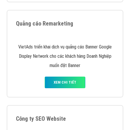
Nếu bạn đang cần quảng cáo, thiết kế web,
phát
triển Website cho doanh nghiệp mình
. Đừng chần
chừ hãy nhấc máy lên và gọi ngay cho chúng tôi theo
Hotline: 0964 82 6644 (24/7) hoặc email:
support@vietadsgroup.vn
để được tư vấn chuyên
sâu về giải pháp marketing hiệu quả cho doanh nghiệp
bạn!