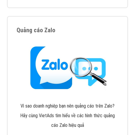
XEM CHI TIẾT
Công ty SEO Website
VietAds với đội ngũ SEOer giàu kinh nghiệm được đào