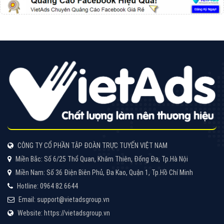
VietAds với đội ngũ chuyên viên tư ấn am hiểu về
chiến dịch quảng cáo Youtube sẽ tư vấn bạn giải pháp
tối ưu, hiệu quả nhất
XEM CHI TIẾT
Thiết kế Website