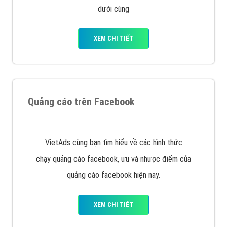
với bề dày kinh nghiệm sẽ tư vấn xây dựng và phát
triển thương hiệu của doanh nghiệp bạn với mức chi
phí mà bạn có thể đầu tư cho marketing online. Đội
ngũ kỹ thuật quảng cáo trực tuyến, SEO, lập trình
Web chuyên sâu trong nghề, được đào tạo bài bản tại
trung tâm marketing online uy tín hàng năm, luôn
đem
đến cho khách hàng sản phẩm/ dịch vụ chất
lượng
.