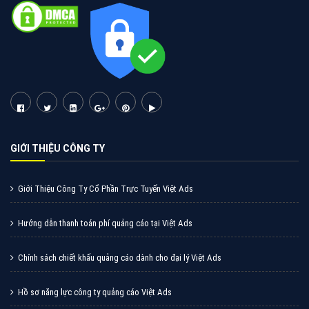
Tìm công ty thiết kế website uy tín, chuyên nghiệp tại
Hà Nội là rất khó cho khách hàng. VietAds xin giới
thiệu công ty thiết kế Viet
XEM CHI TIẾT
Quảng cáo Cốc Cốc