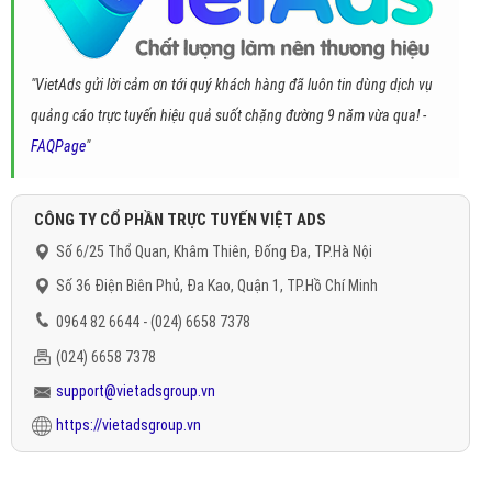
"VietAds gửi lời cảm ơn tới quý khách hàng đã luôn tin dùng dịch vụ
quảng cáo trực tuyến hiệu quả suốt chặng đường 9 năm vừa qua! -
FAQPage
"
CÔNG TY CỔ PHẦN TRỰC TUYẾN VIỆT ADS
Số 6/25 Thổ Quan, Khâm Thiên, Đống Đa, TP.Hà Nội
Số 36 Điện Biên Phủ, Đa Kao, Quận 1, TP.Hồ Chí Minh
0964 82 6644 - (024) 6658 7378
(024) 6658 7378
support@vietadsgroup.vn
https://vietadsgroup.vn