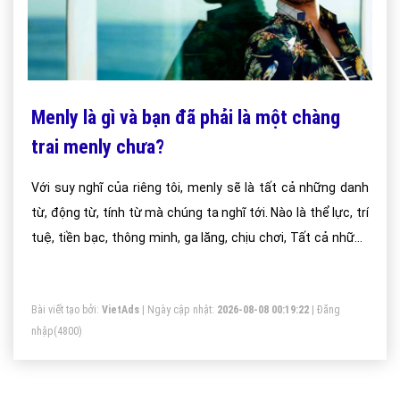
Menly là gì và bạn đã phải là một chàng
trai menly chưa?
Với suy nghĩ của riêng tôi, menly sẽ là tất cả những danh
từ, động từ, tính từ mà chúng ta nghĩ tới. Nào là thể lực, trí
tuệ, tiền bạc, thông minh, ga lăng, chịu chơi, Tất cả những
đất nước khác nhau sẽ có những chuẩn mực khác nhau để
đánh giá menly là gì. Sự khác nhau về tư tưởng, văn hóa,
Bài viết tạo bởi:
VietAds
| Ngày cập nhật:
2026-08-08 00:19:22
|
Đăng
kinh tế, chính trị đương nhiên sẽ có những đánh giá khác là
nhập
(4800)
khác nhau. Ngay cả ở trong cùng đất nước, cùng địa
phương, hoặc là cùng gia đình hay đơn giản chỉ là hai con
người khác nhau cũng sẽ có những tiêu c