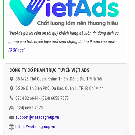
"VietAds gửi lời cảm ơn tới quý khách hàng đã luôn tin dùng dịch vụ
quảng cáo trực tuyến hiệu quả suốt chặng đường 9 năm vừa qua! -
FAQPage
"
CÔNG TY CỔ PHẦN TRỰC TUYẾN VIỆT ADS
Số 6/25 Thổ Quan, Khâm Thiên, Đống Đa, TP.Hà Nội
Số 36 Điện Biên Phủ, Đa Kao, Quận 1, TP.Hồ Chí Minh
0964 82 6644 - (024) 6658 7378
(024) 6658 7378
support@vietadsgroup.vn
https://vietadsgroup.vn