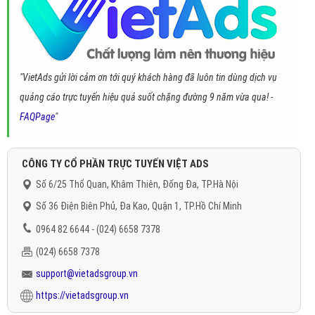
"VietAds gửi lời cảm ơn tới quý khách hàng đã luôn tin dùng dịch vụ
quảng cáo trực tuyến hiệu quả suốt chặng đường 9 năm vừa qua! -
FAQPage
"
CÔNG TY CỔ PHẦN TRỰC TUYẾN VIỆT ADS
Số 6/25 Thổ Quan, Khâm Thiên, Đống Đa, TP.Hà Nội
Số 36 Điện Biên Phủ, Đa Kao, Quận 1, TP.Hồ Chí Minh
0964 82 6644 - (024) 6658 7378
(024) 6658 7378
support@vietadsgroup.vn
https://vietadsgroup.vn