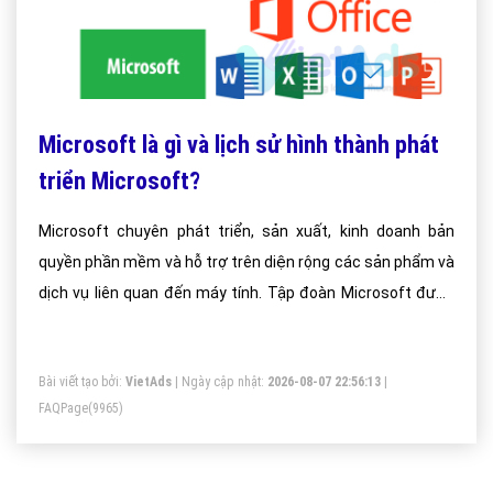
Microsoft là gì và lịch sử hình thành phát
triển Microsoft?
Microsoft chuyên phát triển, sản xuất, kinh doanh bản
quyền phần mềm và hỗ trợ trên diện rộng các sản phẩm và
dịch vụ liên quan đến máy tính. Tập đoàn Microsoft được
sáng lập bởi Bill Gates và Paul Allen vào ngày 4 tháng 4 năm
1975.
Bài viết tạo bởi:
VietAds
| Ngày cập nhật:
2026-08-07 22:56:13
|
FAQPage
(9965)