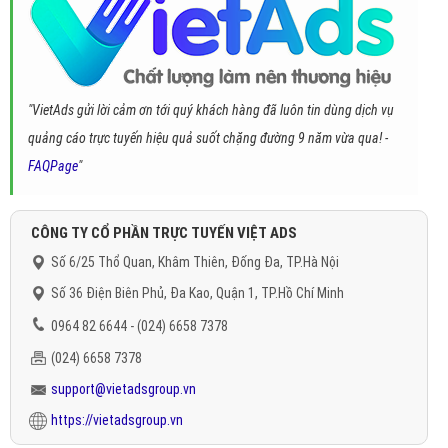
"VietAds gửi lời cảm ơn tới quý khách hàng đã luôn tin dùng dịch vụ
quảng cáo trực tuyến hiệu quả suốt chặng đường 9 năm vừa qua! -
FAQPage
"
CÔNG TY CỔ PHẦN TRỰC TUYẾN VIỆT ADS
Số 6/25 Thổ Quan, Khâm Thiên, Đống Đa, TP.Hà Nội
Số 36 Điện Biên Phủ, Đa Kao, Quận 1, TP.Hồ Chí Minh
0964 82 6644 - (024) 6658 7378
(024) 6658 7378
support@vietadsgroup.vn
https://vietadsgroup.vn