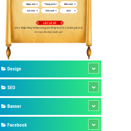
ụ Domain & Hosting
áp phần mềm
áp quảng cáo TVC
p quảng cáo mobile
p quảng cáo Online
áp quảng cáo Skype
p Domain & Hosting
Design
p viết bài Marketing
 cáo Youtube
SEO
ụ quảng cáo Youtube
ụ quảng cáo Cốc Cốc
Banner
ụ quảng cáo Tiktok
Facebook
ụ quảng cáo Zalo