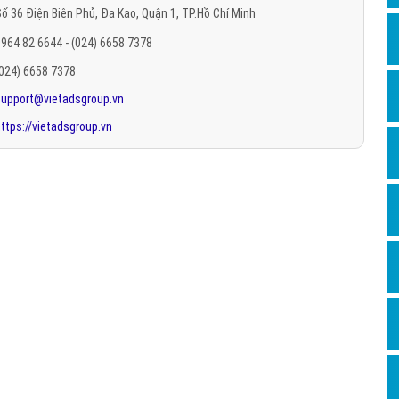
ố 36 Điện Biên Phủ, Đa Kao, Quận 1, TP.Hồ Chí Minh
Hỏi đ
964 82 6644 - (024) 6658 7378
Thiết 
(024) 6658 7378
Quảng
support@vietadsgroup.vn
Quảng
ttps://vietadsgroup.vn
Định n
Nghĩa l
Phần 