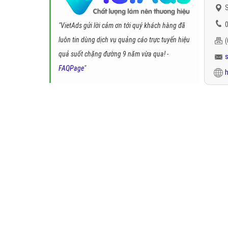
S
0
"VietAds gửi lời cảm ơn tới quý khách hàng đã
luôn tin dùng dịch vụ quảng cáo trực tuyến hiệu
quả suốt chặng đường 9 năm vừa qua! -
FAQPage
"
h