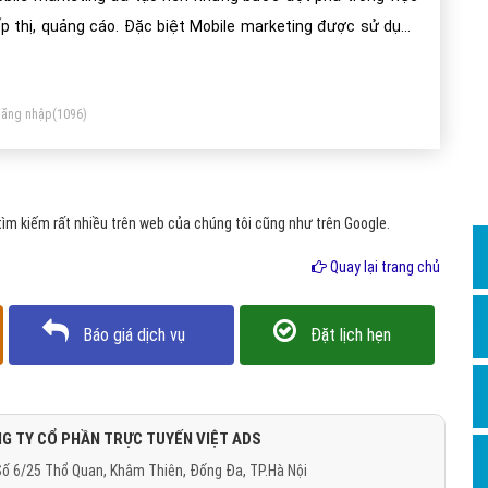
Dịch v
ếp thị, quảng cáo. Đặc biệt Mobile marketing được sử dụng
Hỏi đ
t hiệu quả trong việc kinh doanh bán hàng online.
Hỏi đ
ăng nhập
(1096)
Hỏi đá
Hỏi đá
Hỏi đ
m kiếm rất nhiều trên web của chúng tôi cũng như trên Google.
Hỏi đá
Quay lại trang chủ
Hỏi đá
Quảng
Báo giá dịch vụ
Đặt lịch hẹn
Dịch v
Dịch v
Dịch v
G TY CỔ PHẦN TRỰC TUYẾN VIỆT ADS
ố 6/25 Thổ Quan, Khâm Thiên, Đống Đa, TP.Hà Nội
Dịch v