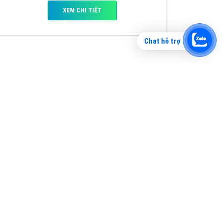
Chat hỗ trợ
Tìm công ty thiết kế website uy tín, chuyên
nghiệp tại Hà Nội là rất khó cho khách hàng.
VietAds xin giới thiệu công ty thiết kế Viet
XEM CHI TIẾT