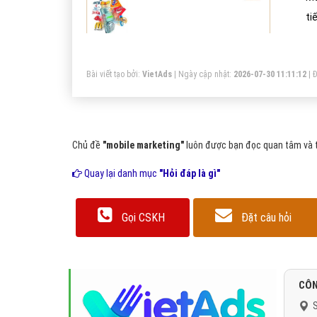
ti
rấ
Bài viết tạo bởi:
VietAds
| Ngày cập nhật:
2026-07-30 11:11:12
|
Đ
Chủ đề
"mobile marketing"
luôn được bạn đọc quan tâm và tì
Quay lại danh mục
"Hỏi đáp là gì"
Gọi CSKH
Đặt câu hỏi
CÔN
S