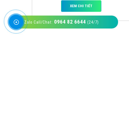
0964 82 6644
Zalo Call/Chat:
(24/7)
VietAds với đội ngũ SEOer giàu kinh nghiệm
được đào tạo bài bản tại các trung tâm SEO
lớn như: Litado, Inet, Vietmoz, Vinalink
XEM CHI TIẾT