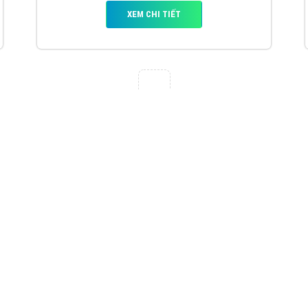
VietAds với đội ngũ chuyên viên tư ấn am
hiểu về chiến dịch quảng cáo Youtube sẽ tư
vấn bạn giải pháp tối ưu, hiệu quả nhất
XEM CHI TIẾT