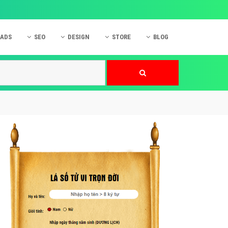
 ADS
SEO
DESIGN
STORE
BLOG
ner
 cáo Mobile
SEO Website
Thiết kế Web
nner
p quảng cáo Instagram
Dịch vụ SEO Website
Thiết kế Website
 cáo Zalo
Hỏi đáp SEO Google
Danh sách Website
 cáo Instagram
Thiết kế Landing Page
cáo Online
Dịch vụ thiết kế Website
 cáo Skype
Hỏi đáp Website
 cáo TVC
 cáo Cốc Cốc
mềm ứng dụng hay