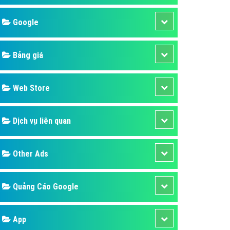
áp quảng cáo Youtube
Google
kế ứng dụng
 cáo Cốc Cốc hiệu quả
Bảng giá
 cáo Zalo chuyên nghiệp
ghĩa
Web Store
à gì
Dịch vụ liên quan
mềm ứng dụng hay
Other Ads
Quảng Cáo Google
App