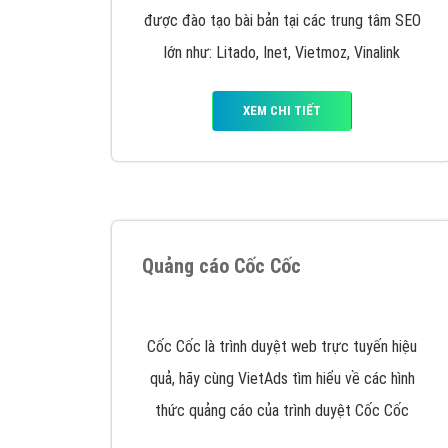
Google Ads là hình thức quảng cáo của
Google được tài trợ có chữ Ad gồm 4 ví trí
trên cùng và 3 vị trí dưới cùng
XEM CHI TIẾT
Công ty SEO Website