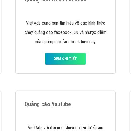
hát triển Website cho doanh nghiệp mình
. Đừng chần chừ hã
support@vietadsgroup.vn
để được tư vấn chuyên sâu về giải phá
Quảng cáo trên Facebook