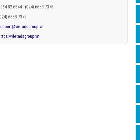
Hỏi đ
964 82 6644 - (024) 6658 7378
(024) 6658 7378
Thiết 
support@vietadsgroup.vn
Quảng
ttps://vietadsgroup.vn
Quảng
Định n
Nghĩa l
Phần 