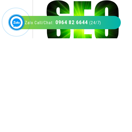
0964 82 6644
Zalo Call/Chat:
(24/7)
VietAds với đội ngũ SEOer giàu kinh nghiệm
được đào tạo bài bản tại các trung tâm SEO
lớn như: Litado, Inet, Vietmoz, Vinalink
XEM CHI TIẾT