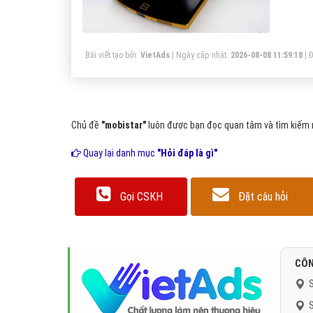
Bài viết tạo bởi:
VietAds
| Ngày cập nhật:
2026-08-08 11:59:18
|
Đ
Chủ đề
"mobistar"
luôn được bạn đọc quan tâm và tìm kiếm r
Quay lại danh mục
"Hỏi đáp là gì"
Gọi CSKH
Đặt câu hỏi
CÔN
S
S