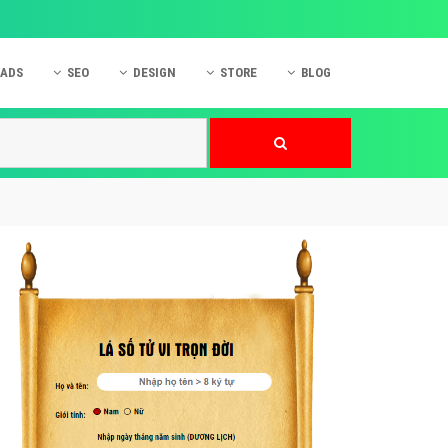
 ADS
SEO
DESIGN
STORE
BLOG
ner
 cáo Mobile
SEO Website
Thiết kế Web
nner
p quảng cáo Instagram
Dịch vụ SEO Website
Thiết kế Website
 cáo Zalo
Hỏi đáp SEO Google
Danh sách Website
 cáo Instagram
Thiết kế Landing Page
cáo Online
Dịch vụ thiết kế Website
 cáo Skype
Hỏi đáp Website
 cáo TVC
 cáo Cốc Cốc
mềm ứng dụng hay