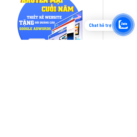
Chat hỗ trợ
Tìm công ty thiết kế website uy tín, chuyên
nghiệp tại Hà Nội là rất khó cho khách hàng.
VietAds xin giới thiệu công ty thiết kế Viet
XEM CHI TIẾT