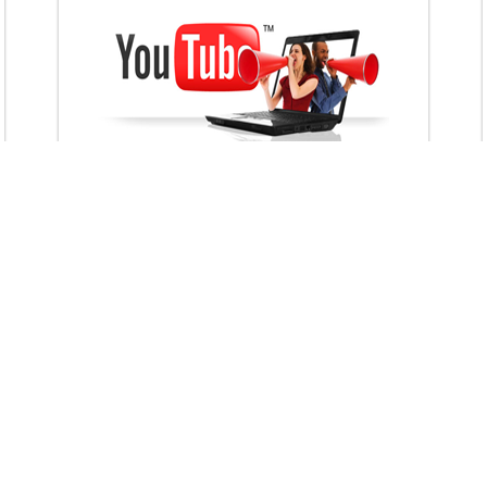
VietAds với đội ngũ chuyên viên tư ấn am
hiểu về chiến dịch quảng cáo Youtube sẽ tư
vấn bạn giải pháp tối ưu, hiệu quả nhất
XEM CHI TIẾT