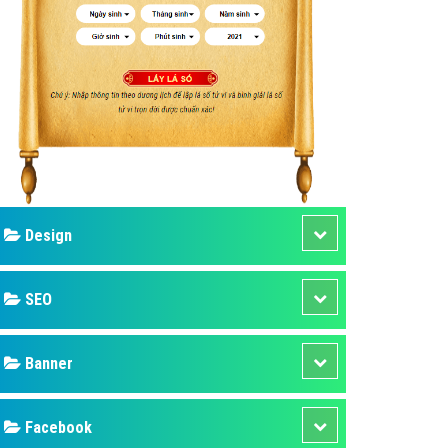
ụ Domain & Hosting
áp phần mềm
áp quảng cáo TVC
p quảng cáo mobile
p quảng cáo Online
áp quảng cáo Skype
p Domain & Hosting
Design
p viết bài Marketing
 cáo Youtube
SEO
ụ quảng cáo Youtube
ụ quảng cáo Cốc Cốc
Banner
ụ quảng cáo Tiktok
Facebook
ụ quảng cáo Zalo