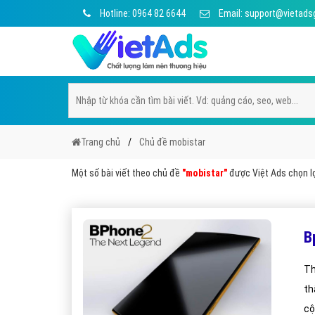
Hotline: 0964 82 6644
Email: support@vietads
Trang chủ
Chủ đề mobistar
Một số bài viết theo chủ đề
"mobistar"
được Việt Ads chọn lọ
B
Th
th
cộ