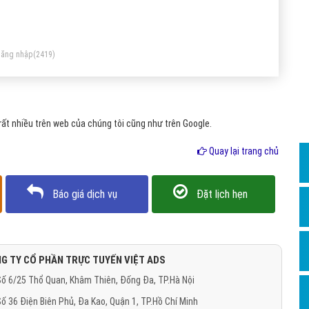
Dịch v
Hỏi đ
Hỏi đ
ăng nhập
(2419)
Hỏi đá
Hỏi đá
ất nhiều trên web của chúng tôi cũng như trên Google.
Hỏi đ
Hỏi đá
Quay lại trang chủ
Hỏi đá
Báo giá dịch vụ
Đặt lịch hẹn
Quảng
Dịch v
Dịch v
G TY CỔ PHẦN TRỰC TUYẾN VIỆT ADS
Dịch v
ố 6/25 Thổ Quan, Khâm Thiên, Đống Đa, TP.Hà Nội
Dịch v
ố 36 Điện Biên Phủ, Đa Kao, Quận 1, TP.Hồ Chí Minh