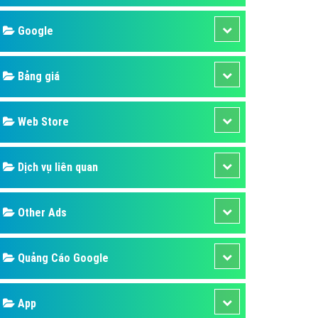
áp quảng cáo Youtube
Google
kế ứng dụng
 cáo Cốc Cốc hiệu quả
Bảng giá
 cáo Zalo chuyên nghiệp
ghĩa
Web Store
à gì
Dịch vụ liên quan
mềm ứng dụng hay
Other Ads
Quảng Cáo Google
App