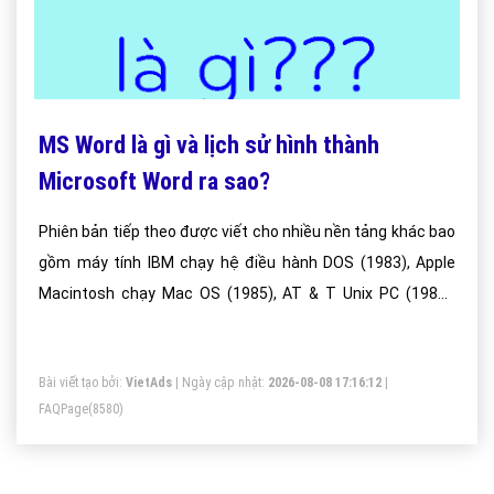
MS Word là gì và lịch sử hình thành
Microsoft Word ra sao?
Phiên bản tiếp theo được viết cho nhiều nền tảng khác bao
gồm máy tính IBM chạy hệ điều hành DOS (1983), Apple
Macintosh chạy Mac OS (1985), AT & T Unix PC (1985),
Atari ST (1988), OS / 2 (1989), Microsoft Windows ( 1989)
và SCO Unix (1994). Phiên bản thương mại của Word được
Bài viết tạo bởi:
VietAds
| Ngày cập nhật:
2026-08-08 17:16:12
|
cấp phép như một sản phẩm độc lập hoặc là một phần của
FAQPage
(8580)
Microsoft Office, Windows RT hoặc Microsoft Works bộ
ngưng. Microsoft Word Viewer và Office Online là phiên bản
miễn phí của Word với tính năng hạn chế.