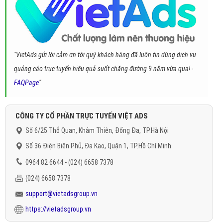
"VietAds gửi lời cảm ơn tới quý khách hàng đã luôn tin dùng dịch vụ
quảng cáo trực tuyến hiệu quả suốt chặng đường 9 năm vừa qua! -
FAQPage
"
CÔNG TY CỔ PHẦN TRỰC TUYẾN VIỆT ADS
Số 6/25 Thổ Quan, Khâm Thiên, Đống Đa, TP.Hà Nội
Số 36 Điện Biên Phủ, Đa Kao, Quận 1, TP.Hồ Chí Minh
0964 82 6644 - (024) 6658 7378
(024) 6658 7378
support@vietadsgroup.vn
https://vietadsgroup.vn