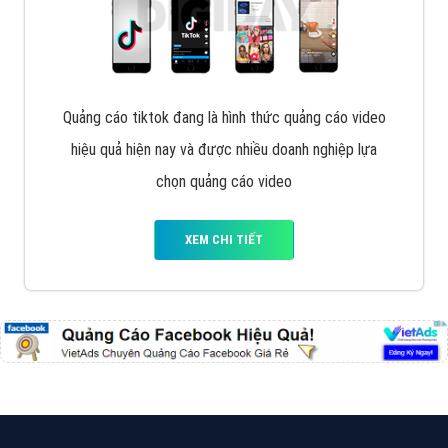
Cốc Cốc là trình duyệt web trực tuyến hiệu quả, hãy
cùng VietAds tìm hiểu về các hình thức quảng cáo
của trình duyệt Cốc Cốc
XEM CHI TIẾT
Quảng cáo Zalo