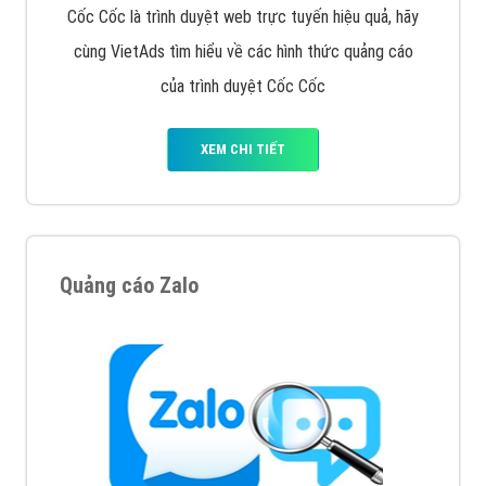
VietAds với đội ngũ chuyên viên tư ấn am hiểu về
chiến dịch quảng cáo Youtube sẽ tư vấn bạn giải pháp
tối ưu, hiệu quả nhất
XEM CHI TIẾT
Thiết kế Website