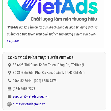
"VietAds gửi lời cảm ơn tới quý khách hàng đã luôn tin dùng dịch vụ
quảng cáo trực tuyến hiệu quả suốt chặng đường 9 năm vừa qua! -
FAQPage
"
CÔNG TY CỔ PHẦN TRỰC TUYẾN VIỆT ADS
Số 6/25 Thổ Quan, Khâm Thiên, Đống Đa, TP.Hà Nội
Số 36 Điện Biên Phủ, Đa Kao, Quận 1, TP.Hồ Chí Minh
0964 82 6644 - (024) 6658 7378
(024) 6658 7378
support@vietadsgroup.vn
https://vietadsgroup.vn