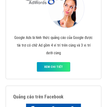
Công ty Việt Ads thành lập từ năm 2013
, chúng tôi
với bề dày kinh nghiệm sẽ tư vấn xây dựng và phát
triển thương hiệu của doanh nghiệp bạn với mức chi
phí mà bạn có thể đầu tư cho marketing online. Đội
ngũ kỹ thuật quảng cáo trực tuyến, SEO, lập trình
Web chuyên sâu trong nghề, được đào tạo bài bản tại
trung tâm marketing online uy tín hàng năm, luôn
đem
đến cho khách hàng sản phẩm/ dịch vụ chất
lượng
.