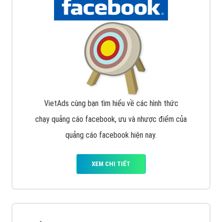
Nếu bạn đang cần quảng cáo, thiết kế web,
phát
triển Website cho doanh nghiệp mình
. Đừng chần
chừ hãy nhấc máy lên và gọi ngay cho chúng tôi theo
Hotline: 0964 82 6644 (24/7) hoặc email:
support@vietadsgroup.vn
để được tư vấn chuyên
sâu về giải pháp marketing hiệu quả cho doanh nghiệp
bạn!