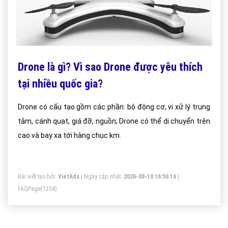
Drone là gì? Vì sao Drone được yêu thích
tại nhiều quốc gia?
Drone có cấu tạo gồm các phần: bộ động cơ, vi xử lý trung
tâm, cánh quạt, giá đỡ, nguồn; Drone có thể di chuyển trên
cao và bay xa tới hàng chục km.
Bài viết tạo bởi:
VietAds
| Ngày cập nhật:
2026-08-10 16:56:16
|
FAQPage
(1234)