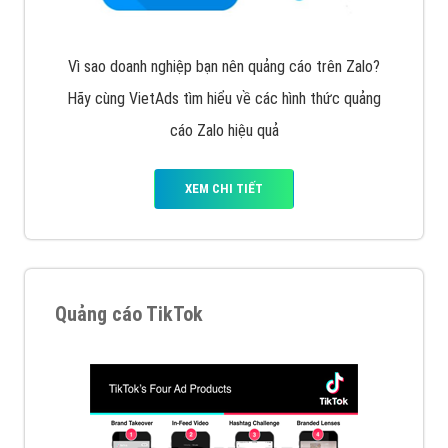
Tìm công ty thiết kế website uy tín, chuyên nghiệp tại
Hà Nội là rất khó cho khách hàng. VietAds xin giới
thiệu công ty thiết kế Viet
XEM CHI TIẾT
Quảng cáo Cốc Cốc