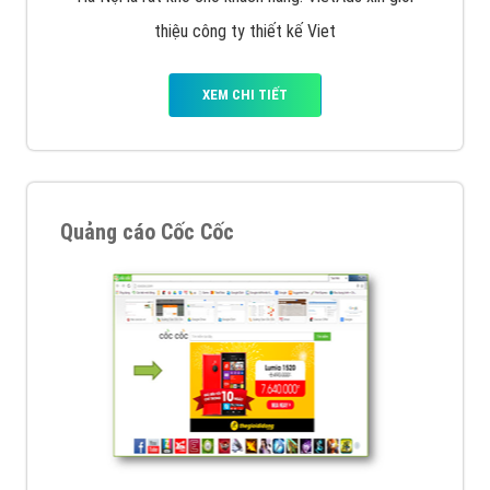
VietAds với đội ngũ SEOer giàu kinh nghiệm được đào
tạo bài bản tại các trung tâm SEO lớn như: Litado,
Inet, Vietmoz, Vinalink
XEM CHI TIẾT
Quảng cáo Youtube