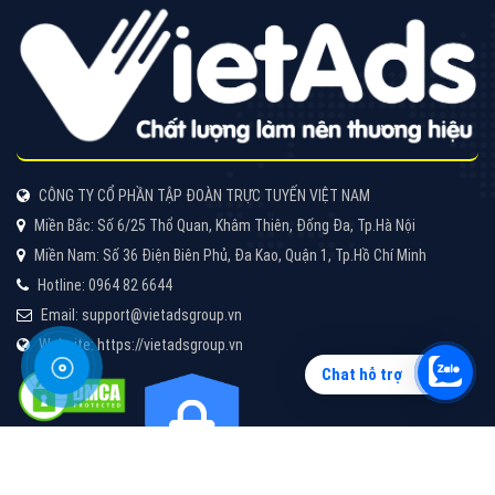
Vì sao doanh nghiệp bạn nên quảng cáo trên Zalo?
Hãy cùng VietAds tìm hiểu về các hình thức quảng
cáo Zalo hiệu quả
XEM CHI TIẾT
Chat hỗ trợ