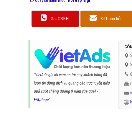
Quay lại danh mục
"Hỏi đáp là gì"
Gọi CSKH
Đặt câu hỏi
CÔN
S
S
0
"VietAds gửi lời cảm ơn tới quý khách hàng đã
luôn tin dùng dịch vụ quảng cáo trực tuyến hiệu
quả suốt chặng đường 9 năm vừa qua! -
FAQPage
"
h