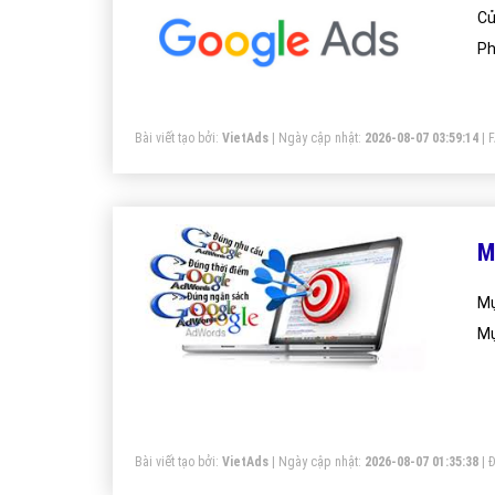
Củ
Ph
Bài viết tạo bởi:
VietAds
| Ngày cập nhật:
2026-08-07 03:59:14
|
M
Mụ
Mụ
Bài viết tạo bởi:
VietAds
| Ngày cập nhật:
2026-08-07 01:35:38
|
Đ