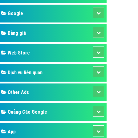
áp quảng cáo Youtube
Google
kế ứng dụng
 cáo Cốc Cốc hiệu quả
Bảng giá
 cáo Zalo chuyên nghiệp
ghĩa
Web Store
à gì
Dịch vụ liên quan
mềm ứng dụng hay
Other Ads
Quảng Cáo Google
App