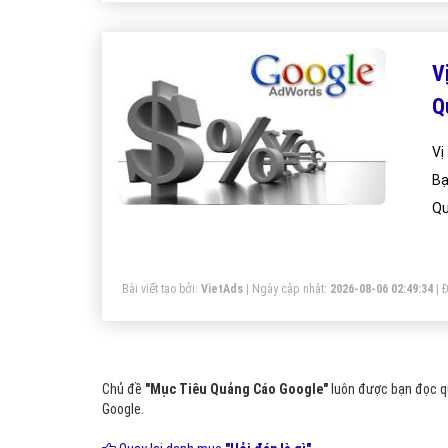
V
Q
Vị
Bạ
Qu
Bài viết tạo bởi:
VietAds
| Ngày cập nhật:
2026-08-06 02:49:34
|
Đ
Chủ đề
"Mục Tiêu Quảng Cáo Google"
luôn được bạn đọc qu
Google.