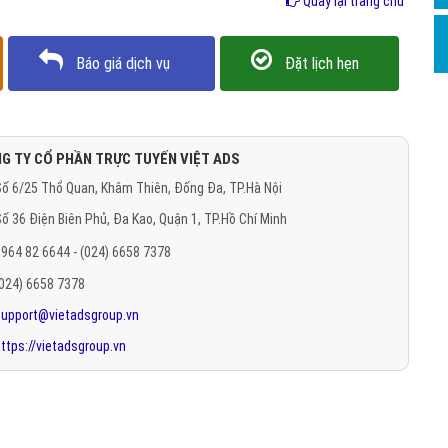
Quay lại trang chủ
Báo giá dịch vụ
Đặt lịch hẹn
G TY CỔ PHẦN TRỰC TUYẾN VIỆT ADS
ố 6/25 Thổ Quan, Khâm Thiên, Đống Đa, TP.Hà Nội
ố 36 Điện Biên Phủ, Đa Kao, Quận 1, TP.Hồ Chí Minh
964 82 6644 - (024) 6658 7378
(024) 6658 7378
support@vietadsgroup.vn
ttps://vietadsgroup.vn