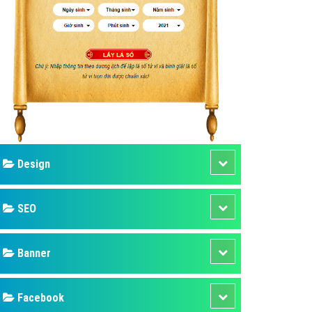
ụ Domain & Hosting
áp phần mềm
áp quảng cáo TVC
p quảng cáo mobile
p quảng cáo Online
áp quảng cáo Skype
p Domain & Hosting
Design
p viết bài Marketing
 cáo Youtube
SEO
ụ quảng cáo Youtube
ụ quảng cáo Cốc Cốc
Banner
ụ quảng cáo Tiktok
Facebook
ụ quảng cáo Zalo