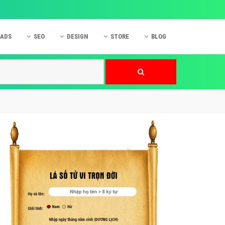
 ADS
SEO
DESIGN
STORE
BLOG
ner
 cáo Mobile
SEO Website
Thiết kế Web
nner
p quảng cáo Instagram
Dịch vụ SEO Website
Thiết kế Website
 cáo Zalo
Hỏi đáp SEO Google
Danh sách Website
 cáo Instagram
Thiết kế Landing Page
cáo Online
Dịch vụ thiết kế Website
 cáo Skype
Hỏi đáp Website
 cáo TVC
 cáo Cốc Cốc
mềm ứng dụng hay