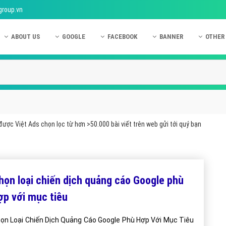
group.vn
ABOUT US
GOOGLE
FACEBOOK
BANNER
OTHER
Giới thiệu công ty Việt Ads
Kinh nghiệm quảng cáo Google
Kinh nghiệm quảng cáo Facebook
Dịch vụ quảng cáo Ban
Quảng
Hướng dẫn thanh toán Việt Ads
Kiến thức quảng cáo Google
Dịch vụ quảng cáo Facebook
Hỏi đáp quảng cáo Ba
Hỏi đá
Chính sách bảo mật Việt Ads
Dịch vụ quảng cáo Google
Kiến thức quảng cáo Facebook
Quảng cáo Banner
Quảng
Chính sách bảo hành & bảo trì Việt Ads
Quảng cáo Google Adwords
Quảng cáo Facebook
Quảng
ược Việt Ads chọn lọc từ hơn >50.000 bài viết trên web gửi tới quý bạn
Liên hệ Việt Ads
Các hình thức quảng cáo Google
Hỏi đáp Facebook
Quảng 
Chính sách đại lý Việt Ads
Hướng dẫn chạy quảng cáo Google
Quảng
Tiện ích mở rộng quảng cáo Google
Quảng
họn loại chiến dịch quảng cáo Google phù
Hỏi đáp Google
Quảng
ợp với mục tiêu
Phần 
ọn Loại Chiến Dịch Quảng Cáo Google Phù Hợp Với Mục Tiêu