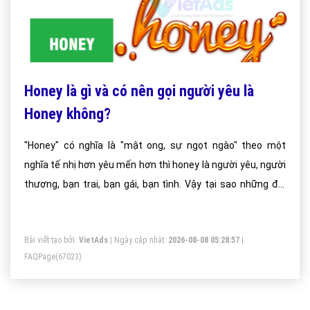
Honey là gì và có nên gọi người yêu là
Honey không?
"Honey" có nghĩa là "mật ong, sự ngọt ngào" theo một
nghĩa tế nhị hơn yêu mến hơn thì honey là người yêu, người
thương, bạn trai, bạn gái, bạn tình. Vậy tại sao những đôi
yêu nhau thường gọi nhau là honey và honey có phải mật
ong hay không hãy tìm hiểu ý nghĩa của từ honey.
Bài viết tạo bởi:
VietAds
| Ngày cập nhật:
2026-08-08 05:28:57
|
FAQPage
(67023)