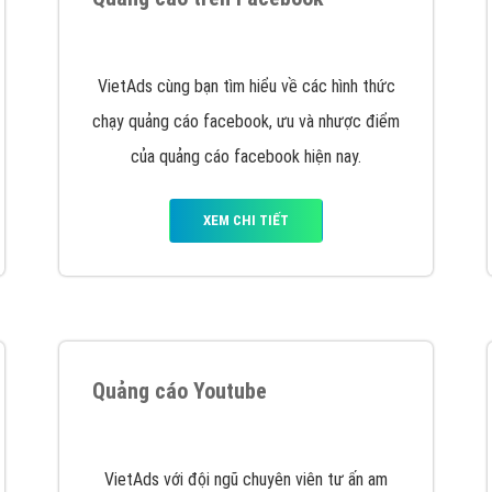
hát triển Website cho doanh nghiệp mình
. Đừng chần chừ hã
support@vietadsgroup.vn
để được tư vấn chuyên sâu về giải phá
Quảng cáo trên Facebook