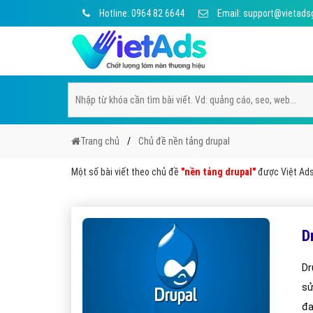
Hotline: 0964 82 6644
Email: support@vietads
Trang chủ
Chủ đề nền tảng drupal
Một số bài viết theo chủ đề
"nền tảng drupal"
được Việt Ads 
D
Dr
sử
đa