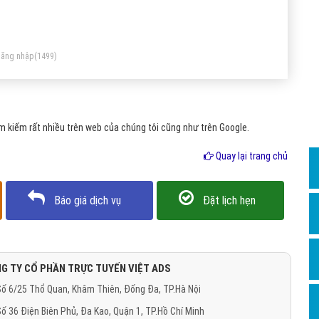
Dịch v
Hỏi đ
Hỏi đ
ăng nhập
(1499)
Hỏi đá
Hỏi đá
 kiếm rất nhiều trên web của chúng tôi cũng như trên Google.
Hỏi đ
Hỏi đá
Quay lại trang chủ
Hỏi đá
Báo giá dịch vụ
Đặt lịch hẹn
Quảng
Dịch v
Dịch v
G TY CỔ PHẦN TRỰC TUYẾN VIỆT ADS
Dịch v
ố 6/25 Thổ Quan, Khâm Thiên, Đống Đa, TP.Hà Nội
Dịch v
ố 36 Điện Biên Phủ, Đa Kao, Quận 1, TP.Hồ Chí Minh