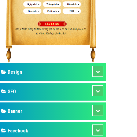
ụ Domain & Hosting
áp phần mềm
áp quảng cáo TVC
p quảng cáo mobile
p quảng cáo Online
áp quảng cáo Skype
p Domain & Hosting
Design
p viết bài Marketing
 cáo Youtube
SEO
ụ quảng cáo Youtube
ụ quảng cáo Cốc Cốc
Banner
ụ quảng cáo Tiktok
Facebook
ụ quảng cáo Zalo