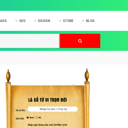
 ADS
SEO
DESIGN
STORE
BLOG
ner
 cáo Mobile
SEO Website
Thiết kế Web
nner
p quảng cáo Instagram
Dịch vụ SEO Website
Thiết kế Website
 cáo Zalo
Hỏi đáp SEO Google
Danh sách Website
 cáo Instagram
Thiết kế Landing Page
cáo Online
Dịch vụ thiết kế Website
 cáo Skype
Hỏi đáp Website
 cáo TVC
 cáo Cốc Cốc
mềm ứng dụng hay