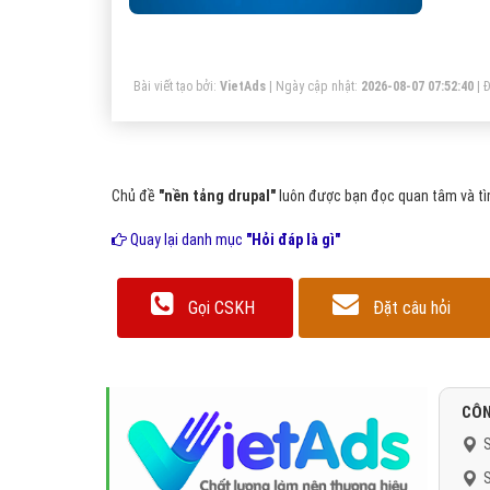
Bài viết tạo bởi:
VietAds
| Ngày cập nhật:
2026-08-07 07:52:40
|
Đ
Chủ đề
"nền tảng drupal"
luôn được bạn đọc quan tâm và tìm
Quay lại danh mục
"Hỏi đáp là gì"
Gọi CSKH
Đặt câu hỏi
CÔN
S
S