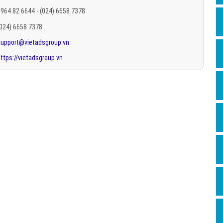
Hỏi đ
964 82 6644 - (024) 6658 7378
(024) 6658 7378
Thiết 
support@vietadsgroup.vn
Quảng
ttps://vietadsgroup.vn
Quảng
Định n
Nghĩa l
Phần 