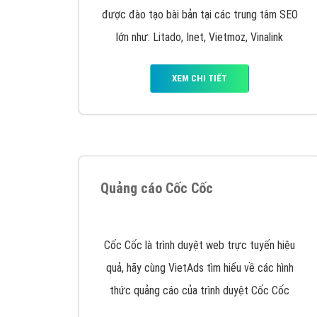
Google Ads là hình thức quảng cáo của
Google được tài trợ có chữ Ad gồm 4 ví trí
trên cùng và 3 vị trí dưới cùng
XEM CHI TIẾT
Công ty SEO Website