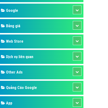
áp quảng cáo Youtube
Google
kế ứng dụng
 cáo Cốc Cốc hiệu quả
Bảng giá
 cáo Zalo chuyên nghiệp
ghĩa
Web Store
à gì
Dịch vụ liên quan
mềm ứng dụng hay
Other Ads
Quảng Cáo Google
App