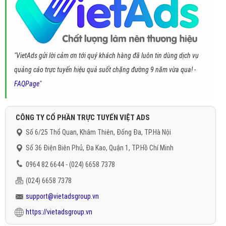
"VietAds gửi lời cảm ơn tới quý khách hàng đã luôn tin dùng dịch vụ
quảng cáo trực tuyến hiệu quả suốt chặng đường 9 năm vừa qua! -
FAQPage
"
CÔNG TY CỔ PHẦN TRỰC TUYẾN VIỆT ADS
Số 6/25 Thổ Quan, Khâm Thiên, Đống Đa, TP.Hà Nội
Số 36 Điện Biên Phủ, Đa Kao, Quận 1, TP.Hồ Chí Minh
0964 82 6644 - (024) 6658 7378
(024) 6658 7378
support@vietadsgroup.vn
https://vietadsgroup.vn