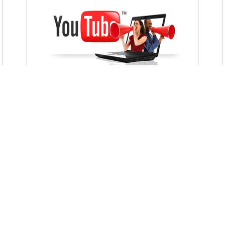
VietAds với đội ngũ chuyên viên tư ấn am
hiểu về chiến dịch quảng cáo Youtube sẽ tư
vấn bạn giải pháp tối ưu, hiệu quả nhất
XEM CHI TIẾT