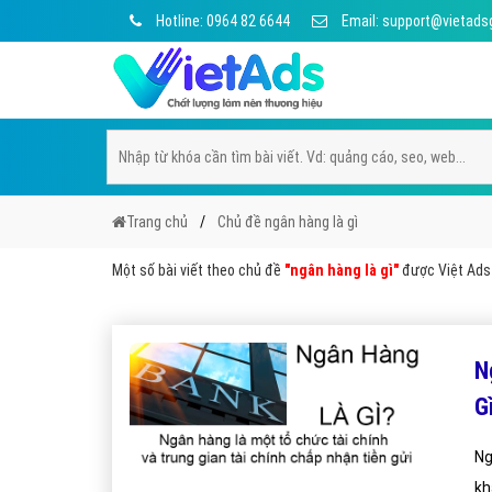
Hotline: 0964 82 6644
Email: support@vietads
Trang chủ
Chủ đề ngân hàng là gì
Một số bài viết theo chủ đề
"ngân hàng là gì"
được Việt Ads 
N
G
Ng
kh