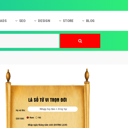
 ADS
SEO
DESIGN
STORE
BLOG
ner
 cáo Mobile
SEO Website
Thiết kế Web
nner
p quảng cáo Instagram
Dịch vụ SEO Website
Thiết kế Website
 cáo Zalo
Hỏi đáp SEO Google
Danh sách Website
 cáo Instagram
Thiết kế Landing Page
cáo Online
Dịch vụ thiết kế Website
 cáo Skype
Hỏi đáp Website
 cáo TVC
 cáo Cốc Cốc
mềm ứng dụng hay