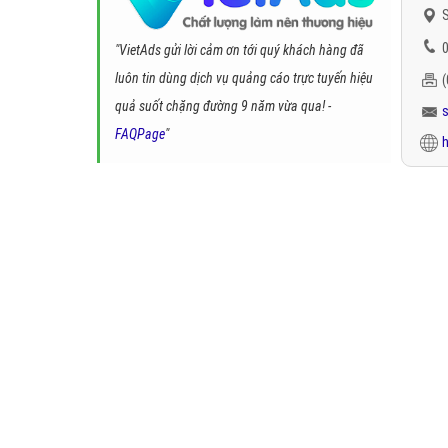
S
0
"VietAds gửi lời cảm ơn tới quý khách hàng đã
luôn tin dùng dịch vụ quảng cáo trực tuyến hiệu
quả suốt chặng đường 9 năm vừa qua! -
FAQPage
"
h