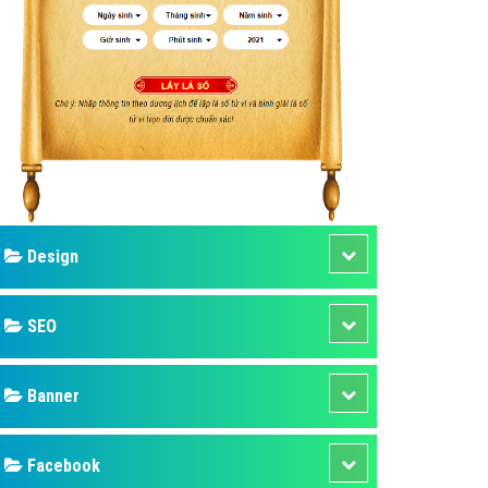
ụ Domain & Hosting
áp phần mềm
áp quảng cáo TVC
p quảng cáo mobile
p quảng cáo Online
áp quảng cáo Skype
p Domain & Hosting
Design
p viết bài Marketing
 cáo Youtube
SEO
ụ quảng cáo Youtube
ụ quảng cáo Cốc Cốc
Banner
ụ quảng cáo Tiktok
Facebook
ụ quảng cáo Zalo