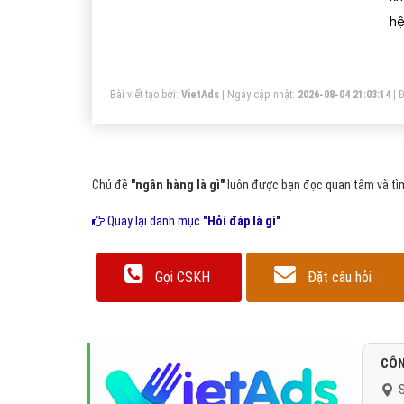
hệ
ca
Bài viết tạo bởi:
VietAds
| Ngày cập nhật:
2026-08-04 21:03:14
|
Đ
Chủ đề
"ngân hàng là gì"
luôn được bạn đọc quan tâm và tìm
Quay lại danh mục
"Hỏi đáp là gì"
Gọi CSKH
Đặt câu hỏi
CÔN
S