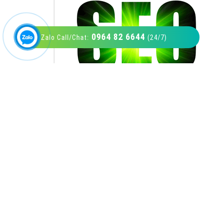
0964 82 6644
Zalo Call/Chat:
(24/7)
VietAds với đội ngũ SEOer giàu kinh nghiệm
được đào tạo bài bản tại các trung tâm SEO
lớn như: Litado, Inet, Vietmoz, Vinalink
XEM CHI TIẾT