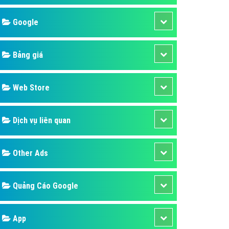
áp quảng cáo Youtube
Google
kế ứng dụng
 cáo Cốc Cốc hiệu quả
Bảng giá
 cáo Zalo chuyên nghiệp
ghĩa
Web Store
à gì
Dịch vụ liên quan
mềm ứng dụng hay
Other Ads
Quảng Cáo Google
App