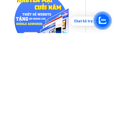
Chat hỗ trợ
Tìm công ty thiết kế website uy tín, chuyên
nghiệp tại Hà Nội là rất khó cho khách hàng.
VietAds xin giới thiệu công ty thiết kế Viet
XEM CHI TIẾT