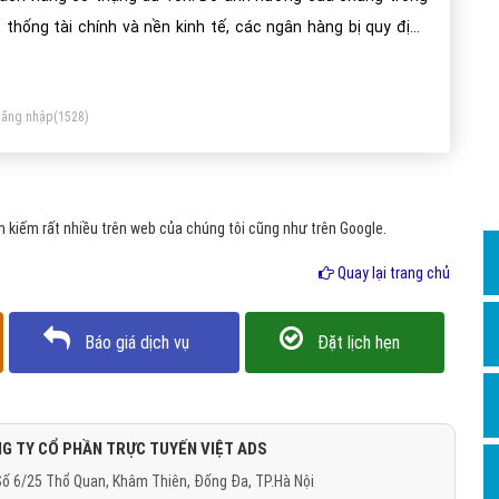
Dịch v
 thống tài chính và nền kinh tế, các ngân hàng bị quy định
Hỏi đ
o tại hầu hết các nước.
Hỏi đ
ăng nhập
(1528)
Hỏi đá
Hỏi đá
Hỏi đ
 kiếm rất nhiều trên web của chúng tôi cũng như trên Google.
Hỏi đá
Quay lại trang chủ
Hỏi đá
Quảng
Báo giá dịch vụ
Đặt lịch hẹn
Dịch v
Dịch v
Dịch v
G TY CỔ PHẦN TRỰC TUYẾN VIỆT ADS
ố 6/25 Thổ Quan, Khâm Thiên, Đống Đa, TP.Hà Nội
Dịch v