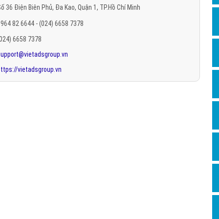
ố 36 Điện Biên Phủ, Đa Kao, Quận 1, TP.Hồ Chí Minh
Hỏi đ
964 82 6644 - (024) 6658 7378
Thiết 
(024) 6658 7378
Quảng
support@vietadsgroup.vn
Quảng
ttps://vietadsgroup.vn
Định n
Nghĩa l
Phần 