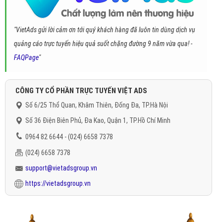
"VietAds gửi lời cảm ơn tới quý khách hàng đã luôn tin dùng dịch vụ
quảng cáo trực tuyến hiệu quả suốt chặng đường 9 năm vừa qua! -
FAQPage
"
CÔNG TY CỔ PHẦN TRỰC TUYẾN VIỆT ADS
Số 6/25 Thổ Quan, Khâm Thiên, Đống Đa, TP.Hà Nội
Số 36 Điện Biên Phủ, Đa Kao, Quận 1, TP.Hồ Chí Minh
0964 82 6644 - (024) 6658 7378
(024) 6658 7378
support@vietadsgroup.vn
https://vietadsgroup.vn