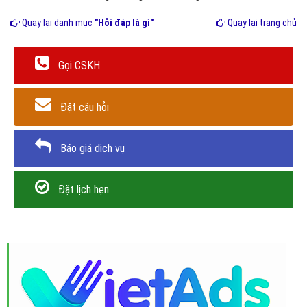
Quay lại danh mục
"Hỏi đáp là gì"
Quay lại trang chủ
Gọi CSKH
Đặt câu hỏi
Báo giá dịch vụ
Đặt lịch hẹn