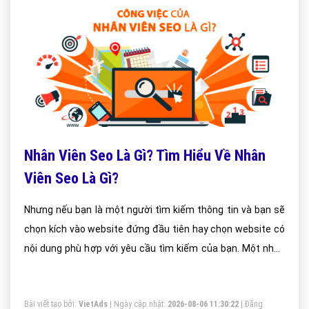
Nhân Viên Seo Là Gì? Tìm Hiểu Về Nhân
Viên Seo Là Gì?
Nhưng nếu bạn là một người tìm kiếm thông tin và bạn sẽ
chọn kích vào website đứng đầu tiên hay chọn website có
nội dung phù hợp với yêu cầu tìm kiếm của bạn. Một nhân
viên seo chuyên nghiệp cần hiểu yêu cầu của khách hàng
về sản phẩm về từ khóa mà bạn muốn seo.
Bài viết tạo bởi:
VietAds
| Ngày cập nhật:
2026-08-06 11:30:22
|
Đăng