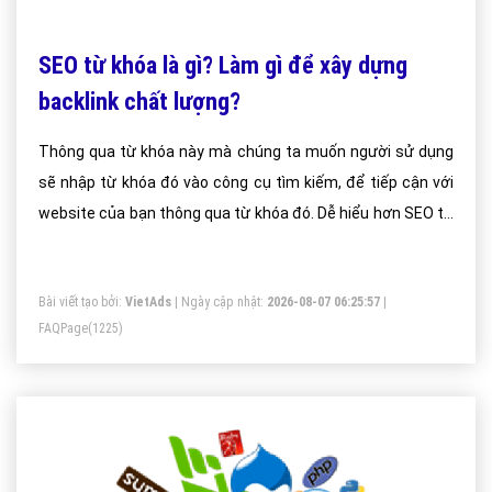
SEO từ khóa là gì? Làm gì để xây dựng
backlink chất lượng?
Thông qua từ khóa này mà chúng ta muốn người sử dụng
sẽ nhập từ khóa đó vào công cụ tìm kiếm, để tiếp cận với
website của bạn thông qua từ khóa đó. Dễ hiểu hơn SEO từ
khóa chính là từ khóa làm SEO mà chúng ta muốn Google
xếp hạng cao nó trên công cụ tìm kiếm của mình.
Bài viết tạo bởi:
VietAds
| Ngày cập nhật:
2026-08-07 06:25:57
|
FAQPage
(1225)