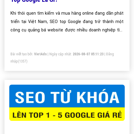
Khi thói quen tìm kiếm và mua hàng online đang dần phát
triển tại Việt Nam, SEO top Google đang trở thành một
công cụ quảng bá website được nhiều doanh nghiệp tìm
hiểu và sử dụng hiệu quả. Nếu bỏ qua SEO, website của bạn
sẽ ”lãng phí” những nguồn truy cập lớn và ổn định từ khách
Bài viết tạo bởi:
VietAds
| Ngày cập nhật:
2026-08-07 05:11:23
|
Đăng
hàng tiềm năng.
nhập
(1357)