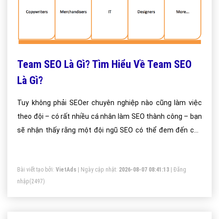
Team SEO Là Gì? Tìm Hiểu Về Team SEO
Là Gì?
Tuy không phải SEOer chuyên nghiệp nào cũng làm việc
theo đội – có rất nhiều cá nhân làm SEO thành công – bạn
sẽ nhận thấy rằng một đội ngũ SEO có thể đem đến cho
bạn nhiều lợi ích đáng kể.
Bài viết tạo bởi:
VietAds
| Ngày cập nhật:
2026-08-07 08:41:13
|
Đăng
nhập
(2497)