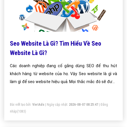
Seo Website Là Gì? Tìm Hiểu Về Seo
Website Là Gì?
Các doanh nghiệp đang cố gắng dùng SEO để thu hút
khách hàng từ website của họ. Vậy Seo website là gì và
làm gì để seo website hiệu quả. Mọi thắc mắc đó sẽ được
giải đáp hết tại kiến thức seo của vietadsgroup.vn.
Bài viết tạo bởi:
VietAds
| Ngày cập nhật:
2026-08-07 08:25:47
|
Đăng
nhập
(1083)