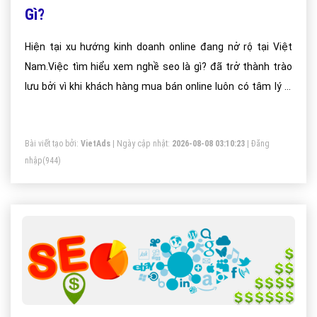
Gì?
Hiện tại xu hướng kinh doanh online đang nở rộ tại Việt
Nam.Việc tìm hiểu xem nghề seo là gì? đã trở thành trào
lưu bởi vì khi khách hàng mua bán online luôn có tâm lý là
tham khảo các ý kiến hoặc các địa chỉ khác nhau để so
sánh giá cả, cũng như chất lượng và nguồn gốc.
Bài viết tạo bởi:
VietAds
| Ngày cập nhật:
2026-08-08 03:10:23
|
Đăng
nhập
(944)