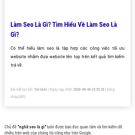
Làm Seo Là Gì? Tìm Hiểu Về Làm Seo Là
Gì?
Có thể hiểu làm seo là tập hợp các công việc tối ưu
website nhằm đưa website lên top trên kết quả tìm kiếm
trả về.
Bài viết tạo bởi:
VietAds
| Ngày cập nhật:
2026-08-06 23:25:36
|
Đăng
nhập
(885)
Chủ đề
"nghề seo là gì"
luôn được bạn đọc quan tâm và tìm kiếm rất
nhiều trên web của chúng tôi cũng như trên Google.