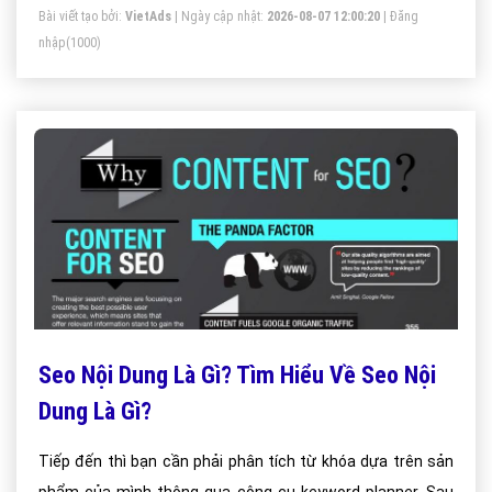
Bài viết tạo bởi:
VietAds
| Ngày cập nhật:
2026-08-07 12:00:20
|
Đăng
nhập
(1000)
Seo Nội Dung Là Gì? Tìm Hiểu Về Seo Nội
Dung Là Gì?
Tiếp đến thì bạn cần phải phân tích từ khóa dựa trên sản