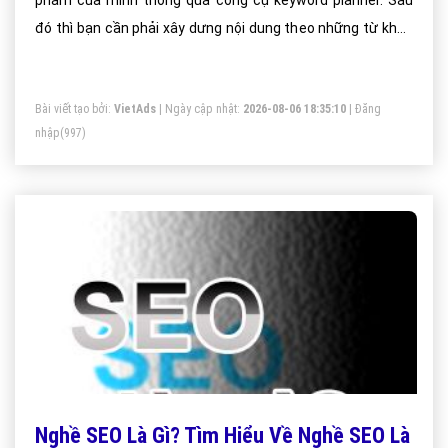
phẩm của mình thông qua công cụ keyword planner. Sau
đó thì bạn cần phải xây dưng nội dung theo những từ khóa
mà bạn đã phân tích.
Bài viết tạo bởi:
VietAds
| Ngày cập nhật:
2026-08-06 18:35:10
|
Đăng
nhập
(997)
Nghề SEO Là Gì? Tìm Hiểu Về Nghề SEO Là