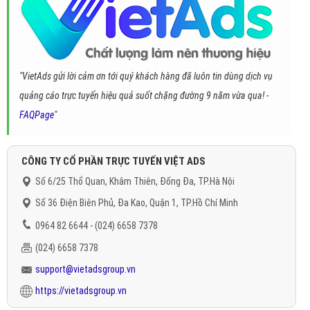
"VietAds gửi lời cảm ơn tới quý khách hàng đã luôn tin dùng dịch vụ
quảng cáo trực tuyến hiệu quả suốt chặng đường 9 năm vừa qua! -
FAQPage
"
CÔNG TY CỔ PHẦN TRỰC TUYẾN VIỆT ADS
Số 6/25 Thổ Quan, Khâm Thiên, Đống Đa, TP.Hà Nội
Số 36 Điện Biên Phủ, Đa Kao, Quận 1, TP.Hồ Chí Minh
0964 82 6644 - (024) 6658 7378
(024) 6658 7378
support@vietadsgroup.vn
https://vietadsgroup.vn