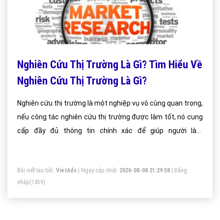
Nghiên Cứu Thị Trường Là Gì? Tìm Hiểu Về
Nghiên Cứu Thị Trường Là Gì?
Nghiên cứu thị trường là một nghiệp vụ vô cùng quan trọng,
nếu công tác nghiên cứu thị trường được làm tốt, nó cung
cấp đầy đủ thông tin chính xác để giúp người làm
marketing đưa ra một chiến lược phù hợp và do đó mang
lại hiệu quả cao.
Bài viết tạo bởi:
VietAds
| Ngày cập nhật:
2026-08-08 21:29:58
|
Đăng
nhập
(1459)