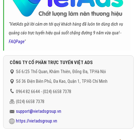
"VietAds gửi lời cảm ơn tới quý khách hàng đã luôn tin dùng dịch vụ
quảng cáo trực tuyến hiệu quả suốt chặng đường 9 năm vừa qua! -
FAQPage
"
CÔNG TY CỔ PHẦN TRỰC TUYẾN VIỆT ADS
Số 6/25 Thổ Quan, Khâm Thiên, Đống Đa, TP.Hà Nội
Số 36 Điện Biên Phủ, Đa Kao, Quận 1, TP.Hồ Chí Minh
0964 82 6644 - (024) 6658 7378
(024) 6658 7378
support@vietadsgroup.vn
https://vietadsgroup.vn