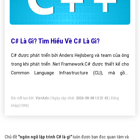
C# Là Gì? Tìm Hiểu Về C# Là Gì?
C# được phát triển bởi Anders Hejlsberg và team của ông
trong khi phát triển .Net Framework.C# được thiết kế cho
Common Language Infrastructure (CLI), mà gồm
Executable Code và Runtime Environment, cho phép chúng
ta sử dụng các ngôn ngữ high-level đa dạng trên các nền
Bài viết tạo bởi:
VietAds
| Ngày cập nhật:
2026-08-08 12:21:42
|
Đăng
tảng và cấu trúc máy tính khác nhau.
nhập
(1098)
Chủ đề
"ngôn ngữ lập trình C# là gì"
luôn được bạn đọc quan tâm và