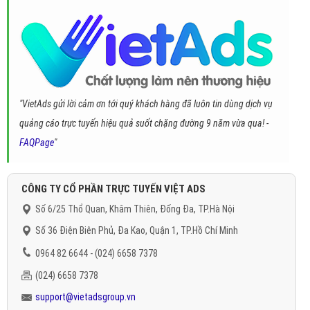
"VietAds gửi lời cảm ơn tới quý khách hàng đã luôn tin dùng dịch vụ
quảng cáo trực tuyến hiệu quả suốt chặng đường 9 năm vừa qua! -
FAQPage
"
CÔNG TY CỔ PHẦN TRỰC TUYẾN VIỆT ADS
Số 6/25 Thổ Quan, Khâm Thiên, Đống Đa, TP.Hà Nội
Số 36 Điện Biên Phủ, Đa Kao, Quận 1, TP.Hồ Chí Minh
0964 82 6644 - (024) 6658 7378
(024) 6658 7378
support@vietadsgroup.vn