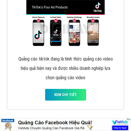
Cốc Cốc là trình duyệt web trực tuyến hiệu quả, hãy
cùng VietAds tìm hiểu về các hình thức quảng cáo
của trình duyệt Cốc Cốc
XEM CHI TIẾT
Quảng cáo Zalo