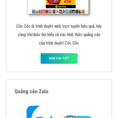
VietAds với đội ngũ chuyên viên tư ấn am hiểu về
chiến dịch quảng cáo Youtube sẽ tư vấn bạn giải pháp
tối ưu, hiệu quả nhất
XEM CHI TIẾT
Thiết kế Website