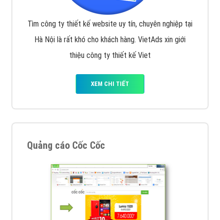
VietAds với đội ngũ SEOer giàu kinh nghiệm được đào
tạo bài bản tại các trung tâm SEO lớn như: Litado,
Inet, Vietmoz, Vinalink
XEM CHI TIẾT
Quảng cáo Youtube