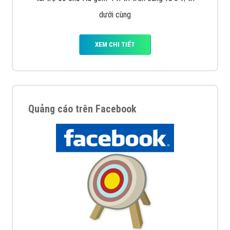
Nếu bạn đang cần quảng cáo, thiết kế web,
phát
triển Website cho doanh nghiệp mình
. Đừng chần
chừ hãy nhấc máy lên và gọi ngay cho chúng tôi theo
Hotline: 0964 82 6644 (24/7) hoặc email:
support@vietadsgroup.vn
để được tư vấn chuyên
sâu về giải pháp marketing hiệu quả cho doanh nghiệp
bạn!