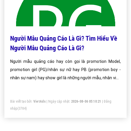
Người Mẫu Quảng Cáo Là Gì? Tìm Hiểu Về
Người Mẫu Quảng Cáo Là Gì?
Người mẫu quảng cáo hay còn gọi là promotion Model,
promotion girl (PG)/nhân sự nữ hay PB (promotion boy -
nhân sự nam) hay show girl là những người mẫu, nhân viên
quảng cáo, tiếp thị, lễ tân thực hiện các dịch vụ quảng cáo
trực tiếp cho một sản phẩm, dịch vụ, thương hiệu, bằng
Bài viết tạo bởi:
VietAds
| Ngày cập nhật:
2026-08-06 05:10:21
|
Đăng
cách trực tiếp tương tác với người tiêu dùng tiềm năng.
nhập
(3784)