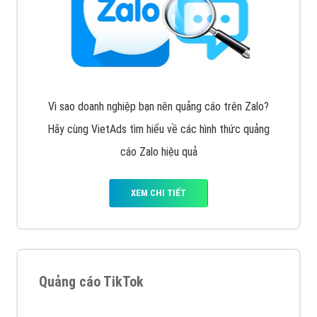
Tìm công ty thiết kế website uy tín, chuyên nghiệp tại
Hà Nội là rất khó cho khách hàng. VietAds xin giới
thiệu công ty thiết kế Viet
XEM CHI TIẾT
Quảng cáo Cốc Cốc