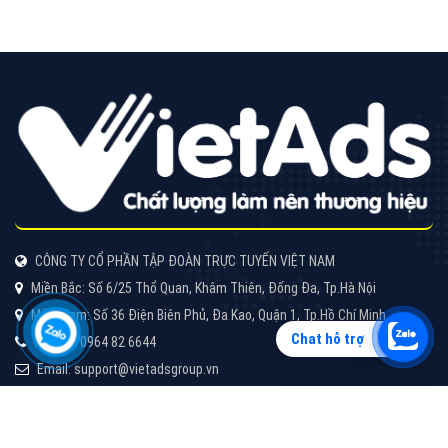
Vì sao doanh nghiệp bạn nên quảng cáo trên Zalo?
Hãy cùng VietAds tìm hiểu về các hình thức quảng
cáo Zalo hiệu quả
XEM CHI TIẾT
Chat hỗ trợ