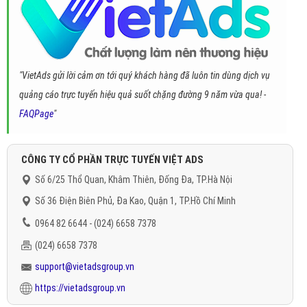
"VietAds gửi lời cảm ơn tới quý khách hàng đã luôn tin dùng dịch vụ
quảng cáo trực tuyến hiệu quả suốt chặng đường 9 năm vừa qua! -
FAQPage
"
CÔNG TY CỔ PHẦN TRỰC TUYẾN VIỆT ADS
Số 6/25 Thổ Quan, Khâm Thiên, Đống Đa, TP.Hà Nội
Số 36 Điện Biên Phủ, Đa Kao, Quận 1, TP.Hồ Chí Minh
0964 82 6644 - (024) 6658 7378
(024) 6658 7378
support@vietadsgroup.vn
https://vietadsgroup.vn