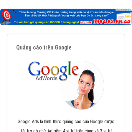
Công ty Việt Ads thành lập từ năm 2013
, chúng tôi
với bề dày kinh nghiệm sẽ tư vấn xây dựng và phát
triển thương hiệu của doanh nghiệp bạn với mức chi
phí mà bạn có thể đầu tư cho marketing online. Đội
ngũ kỹ thuật quảng cáo trực tuyến, SEO, lập trình
Web chuyên sâu trong nghề, được đào tạo bài bản tại
trung tâm marketing online uy tín hàng năm, luôn
đem
đến cho khách hàng sản phẩm/ dịch vụ chất
lượng
.