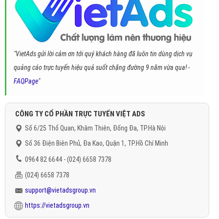
"VietAds gửi lời cảm ơn tới quý khách hàng đã luôn tin dùng dịch vụ
quảng cáo trực tuyến hiệu quả suốt chặng đường 9 năm vừa qua! -
FAQPage
"
CÔNG TY CỔ PHẦN TRỰC TUYẾN VIỆT ADS
Số 6/25 Thổ Quan, Khâm Thiên, Đống Đa, TP.Hà Nội
Số 36 Điện Biên Phủ, Đa Kao, Quận 1, TP.Hồ Chí Minh
0964 82 6644 - (024) 6658 7378
(024) 6658 7378
support@vietadsgroup.vn
https://vietadsgroup.vn