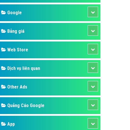
áp quảng cáo Youtube
Google
kế ứng dụng
 cáo Cốc Cốc hiệu quả
Bảng giá
 cáo Zalo chuyên nghiệp
ghĩa
Web Store
à gì
Dịch vụ liên quan
mềm ứng dụng hay
Other Ads
Quảng Cáo Google
App