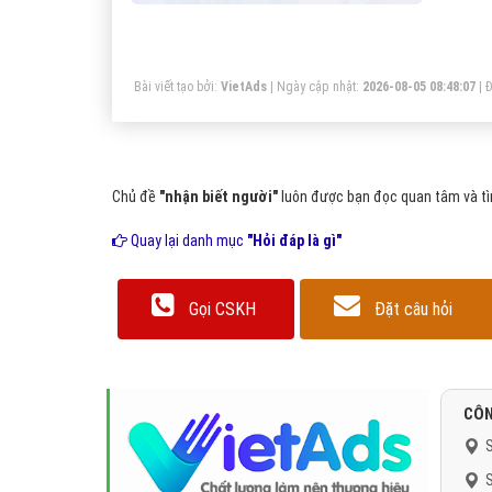
Bài viết tạo bởi:
VietAds
| Ngày cập nhật:
2026-08-05 08:48:07
|
Đ
Chủ đề
"nhận biết người"
luôn được bạn đọc quan tâm và tìm
Quay lại danh mục
"Hỏi đáp là gì"
Gọi CSKH
Đặt câu hỏi
CÔN
S
S