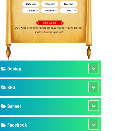
ụ Domain & Hosting
áp phần mềm
áp quảng cáo TVC
p quảng cáo mobile
p quảng cáo Online
áp quảng cáo Skype
p Domain & Hosting
Design
p viết bài Marketing
 cáo Youtube
SEO
ụ quảng cáo Youtube
ụ quảng cáo Cốc Cốc
Banner
ụ quảng cáo Tiktok
Facebook
ụ quảng cáo Zalo