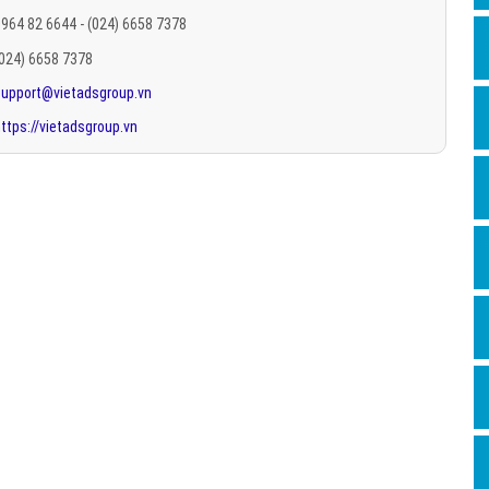
Hỏi đ
964 82 6644 - (024) 6658 7378
(024) 6658 7378
Thiết 
support@vietadsgroup.vn
Quảng
ttps://vietadsgroup.vn
Quảng
Định n
Nghĩa l
Phần 