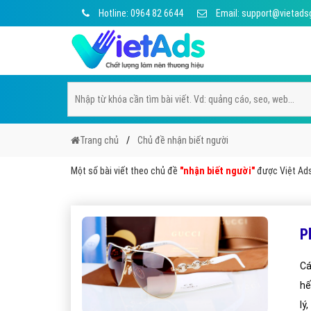
Hotline: 0964 82 6644
Email: support@vietads
Trang chủ
Chủ đề nhận biết người
Một số bài viết theo chủ đề
"nhận biết người"
được Việt Ads 
P
Cá
hế
lý