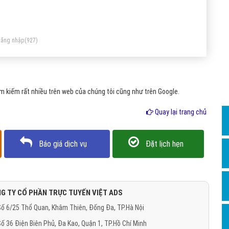
Dịch v
Hỏi đ
Hỏi đ
ăng nhập
(927)
Hỏi đá
Hỏi đá
 kiếm rất nhiều trên web của chúng tôi cũng như trên Google.
Hỏi đ
Hỏi đá
Quay lại trang chủ
Hỏi đá
Báo giá dịch vụ
Đặt lịch hẹn
Quảng
Dịch v
Dịch v
G TY CỔ PHẦN TRỰC TUYẾN VIỆT ADS
Dịch v
ố 6/25 Thổ Quan, Khâm Thiên, Đống Đa, TP.Hà Nội
Dịch v
ố 36 Điện Biên Phủ, Đa Kao, Quận 1, TP.Hồ Chí Minh