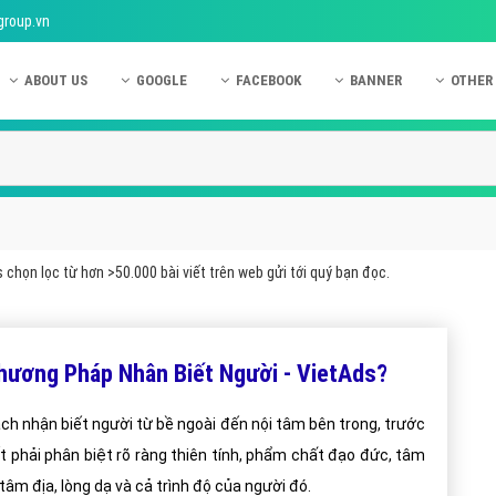
group.vn
ABOUT US
GOOGLE
FACEBOOK
BANNER
OTHER
Giới thiệu công ty Việt Ads
Kinh nghiệm quảng cáo Google
Kinh nghiệm quảng cáo Facebook
Dịch vụ quảng cáo Ban
Quảng
Hướng dẫn thanh toán Việt Ads
Kiến thức quảng cáo Google
Dịch vụ quảng cáo Facebook
Hỏi đáp quảng cáo Ba
Hỏi đá
Chính sách bảo mật Việt Ads
Dịch vụ quảng cáo Google
Kiến thức quảng cáo Facebook
Quảng cáo Banner
Quảng
Chính sách bảo hành & bảo trì Việt Ads
Quảng cáo Google Adwords
Quảng cáo Facebook
Quảng
chọn lọc từ hơn >50.000 bài viết trên web gửi tới quý bạn đọc.
Liên hệ Việt Ads
Các hình thức quảng cáo Google
Hỏi đáp Facebook
Quảng 
Chính sách đại lý Việt Ads
Hướng dẫn chạy quảng cáo Google
Quảng
hương Pháp Nhân Biết Người - VietAds?
Tiện ích mở rộng quảng cáo Google
Quảng
Hỏi đáp Google
Quảng
ch nhận biết người từ bề ngoài đến nội tâm bên trong, trước
t phải phân biệt rõ ràng thiên tính, phẩm chất đạo đức, tâm
Phần 
, tâm địa, lòng dạ và cả trình độ của người đó.