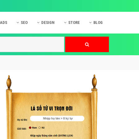
 ADS
SEO
DESIGN
STORE
BLOG
ner
 cáo Mobile
SEO Website
Thiết kế Web
nner
p quảng cáo Instagram
Dịch vụ SEO Website
Thiết kế Website
 cáo Zalo
Hỏi đáp SEO Google
Danh sách Website
 cáo Instagram
Thiết kế Landing Page
cáo Online
Dịch vụ thiết kế Website
 cáo Skype
Hỏi đáp Website
 cáo TVC
 cáo Cốc Cốc
mềm ứng dụng hay