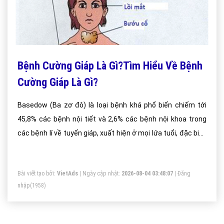
Bệnh Cường Giáp Là Gì?Tìm Hiểu Về Bệnh
Cường Giáp Là Gì?
Basedow (Ba zơ đô) là loại bệnh khá phổ biến chiếm tới
45,8% các bệnh nội tiết và 2,6% các bệnh nội khoa trong
các bệnh lí về tuyến giáp, xuất hiện ở mọi lứa tuổi, đặc biệt
là độ tuổi 20 – 40 tuổi đối với phụ nữ. Vậy bệnh Basedow là
gì?
Bài viết tạo bởi:
VietAds
| Ngày cập nhật:
2026-08-04 03:48:07
|
Đăng
nhập
(1958)