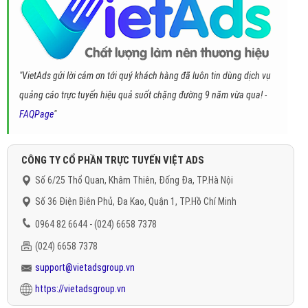
"VietAds gửi lời cảm ơn tới quý khách hàng đã luôn tin dùng dịch vụ
quảng cáo trực tuyến hiệu quả suốt chặng đường 9 năm vừa qua! -
FAQPage
"
CÔNG TY CỔ PHẦN TRỰC TUYẾN VIỆT ADS
Số 6/25 Thổ Quan, Khâm Thiên, Đống Đa, TP.Hà Nội
Số 36 Điện Biên Phủ, Đa Kao, Quận 1, TP.Hồ Chí Minh
0964 82 6644 - (024) 6658 7378
(024) 6658 7378
support@vietadsgroup.vn
https://vietadsgroup.vn