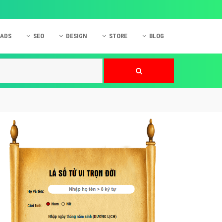
 ADS
SEO
DESIGN
STORE
BLOG
ner
 cáo Mobile
SEO Website
Thiết kế Web
nner
p quảng cáo Instagram
Dịch vụ SEO Website
Thiết kế Website
 cáo Zalo
Hỏi đáp SEO Google
Danh sách Website
 cáo Instagram
Thiết kế Landing Page
cáo Online
Dịch vụ thiết kế Website
 cáo Skype
Hỏi đáp Website
 cáo TVC
 cáo Cốc Cốc
mềm ứng dụng hay