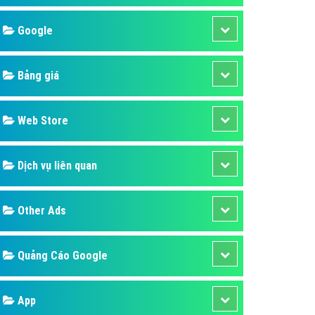
áp quảng cáo Youtube
Google
kế ứng dụng
 cáo Cốc Cốc hiệu quả
Bảng giá
 cáo Zalo chuyên nghiệp
ghĩa
Web Store
à gì
Dịch vụ liên quan
mềm ứng dụng hay
Other Ads
Quảng Cáo Google
App