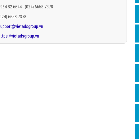
Hỏi đ
964 82 6644 - (024) 6658 7378
(024) 6658 7378
Thiết 
support@vietadsgroup.vn
Quảng
ttps://vietadsgroup.vn
Quảng
Định n
Nghĩa l
Phần 