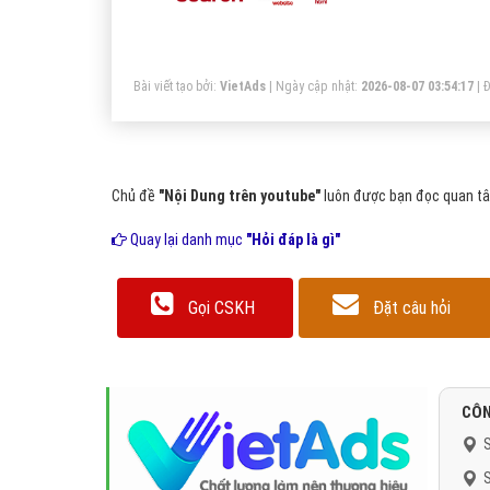
Bài viết tạo bởi:
VietAds
| Ngày cập nhật:
2026-08-07 03:54:17
|
Đ
Chủ đề
"Nội Dung trên youtube"
luôn được bạn đọc quan tâm
Quay lại danh mục
"Hỏi đáp là gì"
Gọi CSKH
Đặt câu hỏi
CÔN
S
S