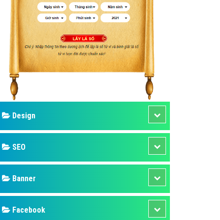
ụ Domain & Hosting
áp phần mềm
áp quảng cáo TVC
p quảng cáo mobile
p quảng cáo Online
áp quảng cáo Skype
p Domain & Hosting
Design
p viết bài Marketing
 cáo Youtube
SEO
ụ quảng cáo Youtube
ụ quảng cáo Cốc Cốc
Banner
ụ quảng cáo Tiktok
Facebook
ụ quảng cáo Zalo