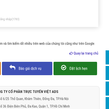
Dịch v
Hỏi đ
Hỏi đ
ăng nhập
(1783)
Hỏi đá
Hỏi đá
 và tìm kiếm rất nhiều trên web của chúng tôi cũng như trên Google.
Hỏi đ
Hỏi đá
Quay lại trang chủ
Hỏi đá
Báo giá dịch vụ
Đặt lịch hẹn
Quảng
Dịch v
Dịch v
G TY CỔ PHẦN TRỰC TUYẾN VIỆT ADS
Dịch v
ố 6/25 Thổ Quan, Khâm Thiên, Đống Đa, TP.Hà Nội
Dịch v
ố 36 Điện Biên Phủ, Đa Kao, Quận 1, TP.Hồ Chí Minh