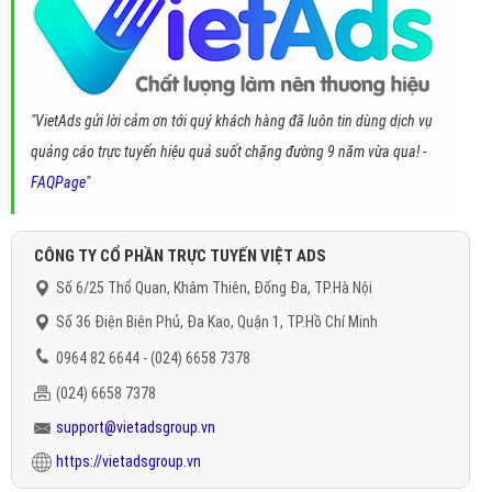
"VietAds gửi lời cảm ơn tới quý khách hàng đã luôn tin dùng dịch vụ
quảng cáo trực tuyến hiệu quả suốt chặng đường 9 năm vừa qua! -
FAQPage
"
CÔNG TY CỔ PHẦN TRỰC TUYẾN VIỆT ADS
Số 6/25 Thổ Quan, Khâm Thiên, Đống Đa, TP.Hà Nội
Số 36 Điện Biên Phủ, Đa Kao, Quận 1, TP.Hồ Chí Minh
0964 82 6644 - (024) 6658 7378
(024) 6658 7378
support@vietadsgroup.vn
https://vietadsgroup.vn