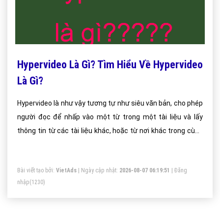
Hypervideo Là Gì? Tìm Hiểu Về Hypervideo
Là Gì?
Hypervideo là như vậy tương tự như siêu văn bản, cho phép
người đọc để nhấp vào một từ trong một tài liệu và lấy
thông tin từ các tài liệu khác, hoặc từ nơi khác trong cùng
một tài liệu.
Bài viết tạo bởi:
VietAds
| Ngày cập nhật:
2026-08-07 06:19:51
|
Đăng
nhập
(1230)