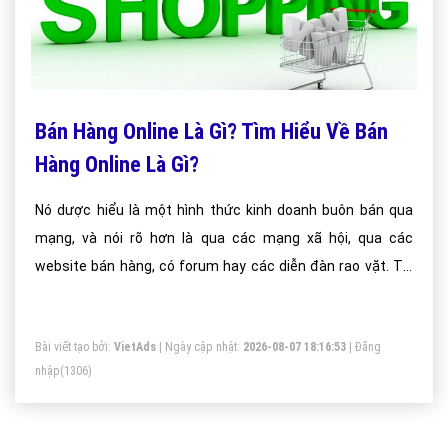
Bán Hàng Online Là Gì? Tìm Hiểu Về Bán
Hàng Online Là Gì?
Nó dược hiểu là một hình thức kinh doanh buôn bán qua
mạng, và nói rõ hơn là qua các mạng xã hội, qua các
website bán hàng, có forum hay các diễn đàn rao vặt. Tại
đó bạn có thể thả sức mình quảng cáo sản phẩm và tiếp
cận với vố số khách hàng tiềm năng khắp mọi nơi.
Bài viết tạo bởi:
VietAds
| Ngày cập nhật:
2026-08-07 18:16:53
|
Đăng
nhập
(1306)