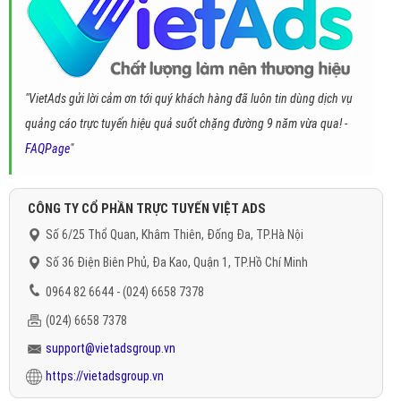
"VietAds gửi lời cảm ơn tới quý khách hàng đã luôn tin dùng dịch vụ
quảng cáo trực tuyến hiệu quả suốt chặng đường 9 năm vừa qua! -
FAQPage
"
CÔNG TY CỔ PHẦN TRỰC TUYẾN VIỆT ADS
Số 6/25 Thổ Quan, Khâm Thiên, Đống Đa, TP.Hà Nội
Số 36 Điện Biên Phủ, Đa Kao, Quận 1, TP.Hồ Chí Minh
0964 82 6644 - (024) 6658 7378
(024) 6658 7378
support@vietadsgroup.vn
https://vietadsgroup.vn