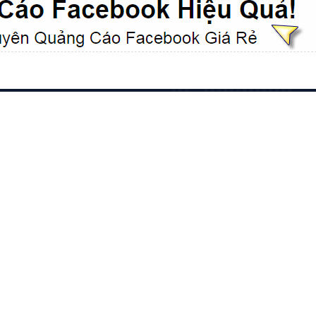
VietAds với đội ngũ chuyên viên tư ấn am
hiểu về chiến dịch quảng cáo Youtube sẽ tư
vấn bạn giải pháp tối ưu, hiệu quả nhất
XEM CHI TIẾT