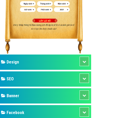
ụ Domain & Hosting
áp phần mềm
áp quảng cáo TVC
p quảng cáo mobile
p quảng cáo Online
áp quảng cáo Skype
p Domain & Hosting
Design
p viết bài Marketing
 cáo Youtube
SEO
ụ quảng cáo Youtube
ụ quảng cáo Cốc Cốc
Banner
ụ quảng cáo Tiktok
Facebook
ụ quảng cáo Zalo