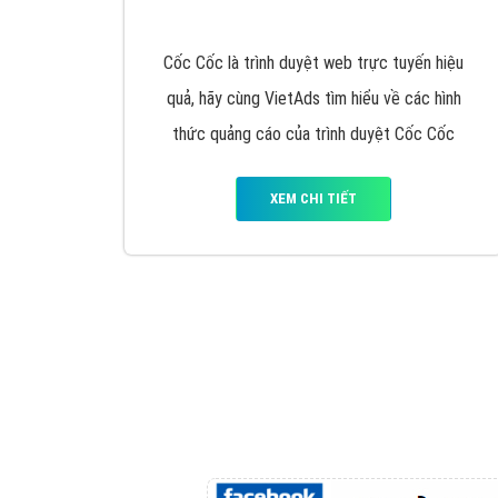
Google Ads là hình thức quảng cáo của
Google được tài trợ có chữ Ad gồm 4 ví trí
trên cùng và 3 vị trí dưới cùng
XEM CHI TIẾT
Công ty SEO Website