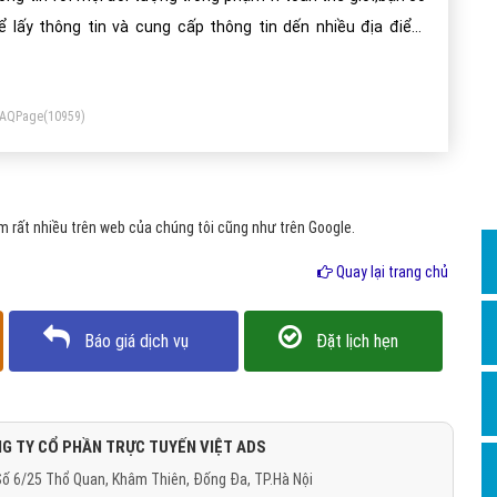
Dịch v
ể lấy thông tin và cung cấp thông tin dến nhiều địa điểm
Hỏi đ
ặc nhiều hơn, xa hơn trong quá trình online. Nói chung online
Hỏi đ
 một thế giới rộng lớn trong máy tính nhằm đáp ứng tất cả
FAQPage
(10959)
c nhu cầu của mọi người từ việc giải trí, chơi game đến các
Hỏi đá
u cầu trao đổi, tìm kiếm thông tin, dạy học và nhiều tiện ích
Hỏi đá
ác.
Hỏi đ
 rất nhiều trên web của chúng tôi cũng như trên Google.
Hỏi đá
Quay lại trang chủ
Hỏi đá
Quảng
Báo giá dịch vụ
Đặt lịch hẹn
Dịch v
Dịch v
Dịch v
G TY CỔ PHẦN TRỰC TUYẾN VIỆT ADS
ố 6/25 Thổ Quan, Khâm Thiên, Đống Đa, TP.Hà Nội
Dịch v