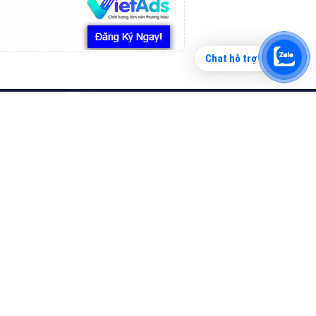
Chat hỗ trợ
Tìm công ty thiết kế website uy tín, chuyên
nghiệp tại Hà Nội là rất khó cho khách hàng.
VietAds xin giới thiệu công ty thiết kế Viet
XEM CHI TIẾT