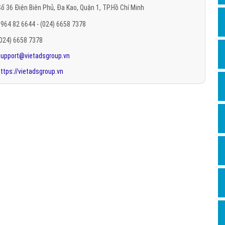
ố 36 Điện Biên Phủ, Đa Kao, Quận 1, TP.Hồ Chí Minh
Hỏi đ
964 82 6644 - (024) 6658 7378
Thiết 
(024) 6658 7378
Quảng
support@vietadsgroup.vn
Quảng
ttps://vietadsgroup.vn
Định n
Nghĩa l
Phần 