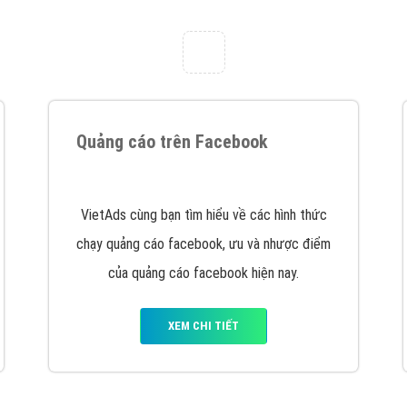
tác Marketing Online?
húng tôi với bề dày kinh nghiệm sẽ tư vấn xây dựng và phát tr
line. Đội ngũ kỹ thuật quảng cáo trực tuyến, SEO, lập trình Web 
uôn
đem đến cho khách hàng sản phẩm/ dịch vụ chất lượng
.