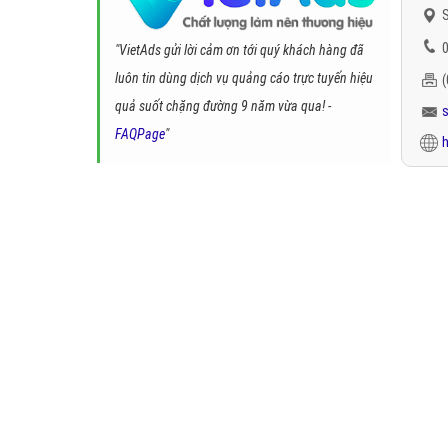
S
0
"VietAds gửi lời cảm ơn tới quý khách hàng đã
luôn tin dùng dịch vụ quảng cáo trực tuyến hiệu
quả suốt chặng đường 9 năm vừa qua! -
FAQPage
"
h