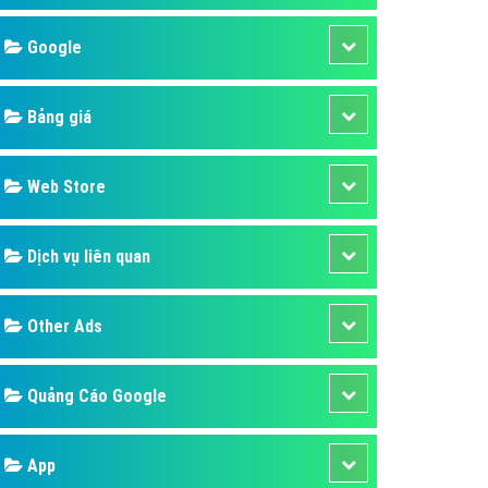
áp quảng cáo Youtube
Google
kế ứng dụng
 cáo Cốc Cốc hiệu quả
Bảng giá
 cáo Zalo chuyên nghiệp
ghĩa
Web Store
à gì
Dịch vụ liên quan
mềm ứng dụng hay
Other Ads
Quảng Cáo Google
App