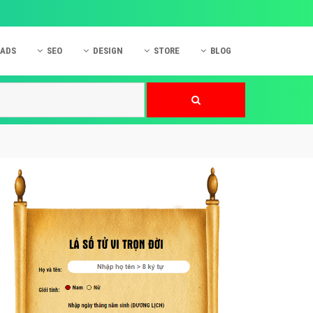
 ADS
SEO
DESIGN
STORE
BLOG
ner
 cáo Mobile
SEO Website
Thiết kế Web
nner
p quảng cáo Instagram
Dịch vụ SEO Website
Thiết kế Website
 cáo Zalo
Hỏi đáp SEO Google
Danh sách Website
 cáo Instagram
Thiết kế Landing Page
cáo Online
Dịch vụ thiết kế Website
 cáo Skype
Hỏi đáp Website
 cáo TVC
 cáo Cốc Cốc
mềm ứng dụng hay