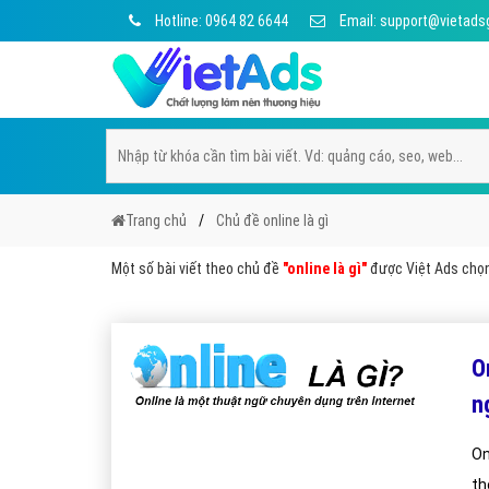
Hotline: 0964 82 6644
Email: support@vietads
Trang chủ
Chủ đề online là gì
Một số bài viết theo chủ đề
"online là gì"
được Việt Ads chọn 
O
n
On
th