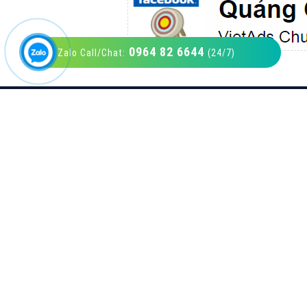
0964 82 6644
Zalo Call/Chat:
(24/7)
VietAds với đội ngũ SEOer giàu kinh nghiệm
được đào tạo bài bản tại các trung tâm SEO
lớn như: Litado, Inet, Vietmoz, Vinalink
XEM CHI TIẾT