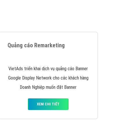
iển thương hiệu của doanh nghiệp bạn với mức chi
chuyên sâu trong nghề, được đào tạo bài bản tại