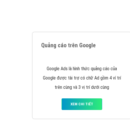
Tại sao chọn công ty Việt Ads làm đối 
Công ty Việt Ads thành lập từ năm 2013
, c
phí mà bạn có thể đầu tư cho marketing on
trung tâm marketing online uy tín hàng năm, l