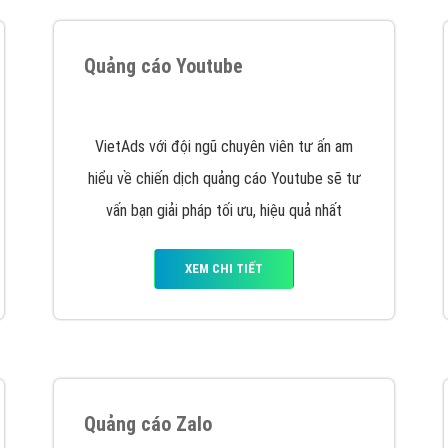
hát triển Website cho doanh nghiệp mình
. Đừng chần chừ hã
support@vietadsgroup.vn
để được tư vấn chuyên sâu về giải phá
Quảng cáo trên Facebook