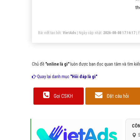
th
ho
là
Bài viết tạo bởi:
VietAds
| Ngày cập nhật:
2026-08-08 17:16:17
|
cá
nh
kh
Chủ đề
"online là gì"
luôn được bạn đọc quan tâm và tìm kiếm
Quay lại danh mục
"Hỏi đáp là gì"
Gọi CSKH
Đặt câu hỏi
CÔN
S