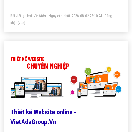
nhất Google theo từ khóa hiệu quả.
Bài viết tạo bởi:
VietAds
| Ngày cập nhật:
2026-08-02 23:10:24
|
Đăng
nhập
(708)
Thiết kế Website online -
VietAdsGroup.Vn