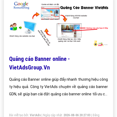
Quảng cáo Banner online -
VietAdsGroup.Vn
Quảng cáo Banner online giúp đẩy nhanh thương hiệu công
ty hiệu quả. Công ty VietAds chuyên về quảng cáo banner
GDN, sẽ giúp bạn cài đặt quảng cáo banner online tối ưu chi
phí thấp, tiếp cận khách hàng một cách nhanh chóng và
hiệu quả.
Bài viết tạo bởi:
VietAds
| Ngày cập nhật:
2026-08-06 20:27:03
|
Đăng