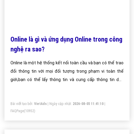
Online là gì và ứng dụng Online trong công
nghệ ra sao?
Online là một hệ thống kết nối toàn cầu và bạn có thể trao
đổi thông tin với mọi đối tượng trong phạm vi toàn thế
giới,bạn có thể lấy thông tin và cung cấp thông tin dến
nhiều địa điểm hoặc nhiều hơn, xa hơn trong quá trình
online. Nói chung online là một thế giới rộng lớn trong máy
Bài viết tạo bởi:
VietAds
| Ngày cập nhật:
2026-08-05 11:41:10
|
tính nhằm đáp ứng tất cả các nhu cầu của mọi người từ
FAQPage
(10952)
việc giải trí, chơi game đến các nhu cầu trao đổi, tìm kiếm
thông tin, dạy học và nhiều tiện ích khác.