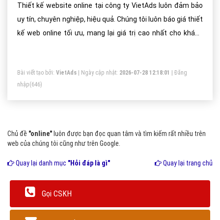
Thiết kế website online tại công ty VietAds luôn đảm bảo
uy tín, chuyên nghiệp, hiệu quả. Chúng tôi luôn báo giá thiết
kế web online tối ưu, mang lại giá trị cao nhất cho khách
hàng.
Bài viết tạo bởi:
VietAds
| Ngày cập nhật:
2026-07-28 12:18:01
|
Đăng
nhập
(646)
Chủ đề
"online"
luôn được bạn đọc quan tâm và tìm kiếm rất nhiều trên
web của chúng tôi cũng như trên Google.
Quay lại danh mục
"Hỏi đáp là gì"
Quay lại trang chủ
Gọi CSKH