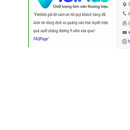
S
0
"VietAds gửi lời cảm ơn tới quý khách hàng đã
luôn tin dùng dịch vụ quảng cáo trực tuyến hiệu
quả suốt chặng đường 9 năm vừa qua! -
FAQPage
"
h