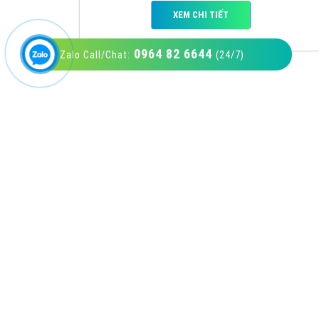
0964 82 6644
Zalo Call/Chat:
(24/7)
VietAds với đội ngũ SEOer giàu kinh nghiệm
được đào tạo bài bản tại các trung tâm SEO
lớn như: Litado, Inet, Vietmoz, Vinalink
XEM CHI TIẾT