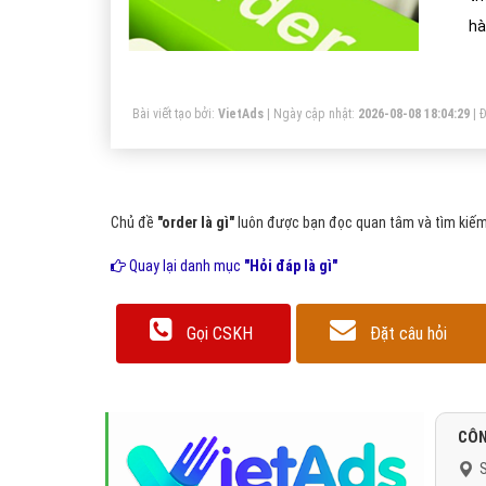
hà
sà
đó
Bài viết tạo bởi:
VietAds
| Ngày cập nhật:
2026-08-08 18:04:29
|
Đ
Chủ đề
"order là gì"
luôn được bạn đọc quan tâm và tìm kiếm 
Quay lại danh mục
"Hỏi đáp là gì"
Gọi CSKH
Đặt câu hỏi
CÔN
S