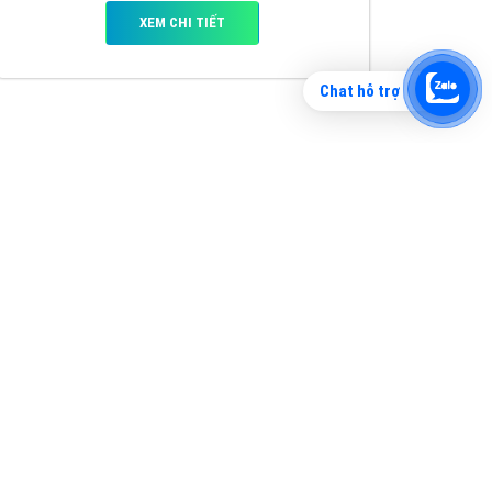
Chat hỗ trợ
Tìm công ty thiết kế website uy tín, chuyên
nghiệp tại Hà Nội là rất khó cho khách hàng.
VietAds xin giới thiệu công ty thiết kế Viet
XEM CHI TIẾT