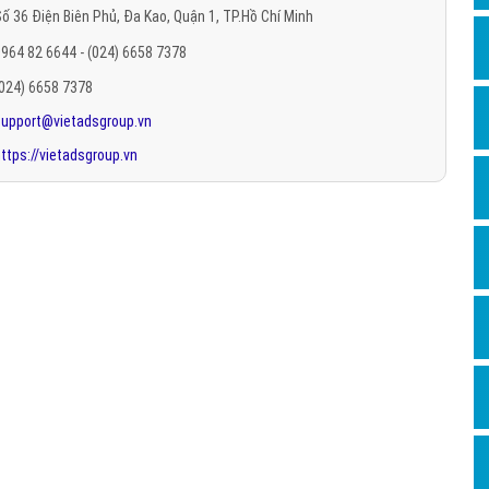
ố 36 Điện Biên Phủ, Đa Kao, Quận 1, TP.Hồ Chí Minh
Hỏi đ
964 82 6644 - (024) 6658 7378
Thiết 
(024) 6658 7378
Quảng
support@vietadsgroup.vn
Quảng
ttps://vietadsgroup.vn
Định n
Nghĩa l
Phần 