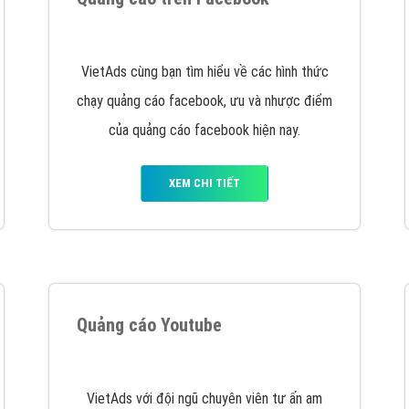
hát triển Website cho doanh nghiệp mình
. Đừng chần chừ hã
support@vietadsgroup.vn
để được tư vấn chuyên sâu về giải phá
Quảng cáo trên Facebook