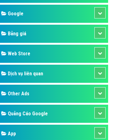
áp quảng cáo Youtube
Google
kế ứng dụng
 cáo Cốc Cốc hiệu quả
Bảng giá
 cáo Zalo chuyên nghiệp
ghĩa
Web Store
à gì
Dịch vụ liên quan
mềm ứng dụng hay
Other Ads
Quảng Cáo Google
App