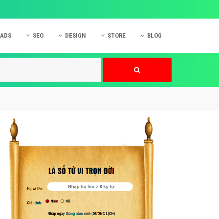
 ADS
SEO
DESIGN
STORE
BLOG
ner
 cáo Mobile
SEO Website
Thiết kế Web
nner
p quảng cáo Instagram
Dịch vụ SEO Website
Thiết kế Website
 cáo Zalo
Hỏi đáp SEO Google
Danh sách Website
 cáo Instagram
Thiết kế Landing Page
cáo Online
Dịch vụ thiết kế Website
 cáo Skype
Hỏi đáp Website
 cáo TVC
 cáo Cốc Cốc
mềm ứng dụng hay