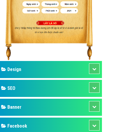
ụ Domain & Hosting
áp phần mềm
áp quảng cáo TVC
p quảng cáo mobile
p quảng cáo Online
áp quảng cáo Skype
p Domain & Hosting
Design
p viết bài Marketing
 cáo Youtube
SEO
ụ quảng cáo Youtube
ụ quảng cáo Cốc Cốc
Banner
ụ quảng cáo Tiktok
Facebook
ụ quảng cáo Zalo