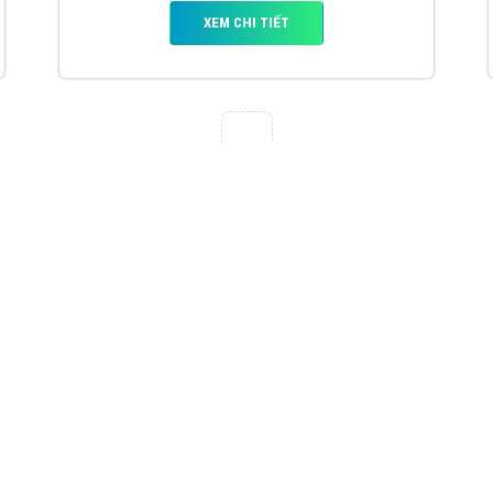
VietAds với đội ngũ chuyên viên tư ấn am
hiểu về chiến dịch quảng cáo Youtube sẽ tư
vấn bạn giải pháp tối ưu, hiệu quả nhất
XEM CHI TIẾT