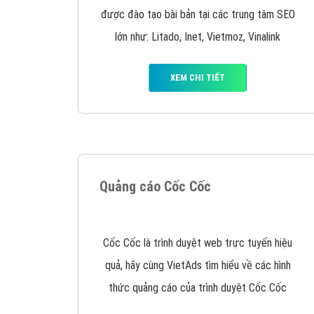
Google Ads là hình thức quảng cáo của
Google được tài trợ có chữ Ad gồm 4 ví trí
trên cùng và 3 vị trí dưới cùng
XEM CHI TIẾT
Công ty SEO Website