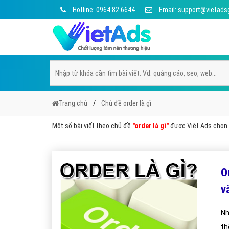
Hotline: 0964 82 6644
Email: support@vietads
Trang chủ
Chủ đề order là gì
Một số bài viết theo chủ đề
"order là gì"
được Việt Ads chọn l
O
v
Nh
th