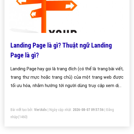
Landing Page là gì? Thuật ngữ Landing
Page là gì?
Landing Page hay gọi là trang đích (có thể là trang bài viết,
trang thư mực hoặc trang chủ) của một trang web được
tối ưu hóa, nhằm hướng tới người dùng truy cập xem dịch
vụ hoặc sản phẩm nào đó trên website của bạn.
Bài viết tạo bởi:
VietAds
| Ngày cập nhật:
2026-08-07 09:57:56
|
Đăng
nhập
(1460)