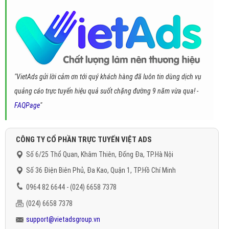
"VietAds gửi lời cảm ơn tới quý khách hàng đã luôn tin dùng dịch vụ
quảng cáo trực tuyến hiệu quả suốt chặng đường 9 năm vừa qua! -
FAQPage
"
CÔNG TY CỔ PHẦN TRỰC TUYẾN VIỆT ADS
Số 6/25 Thổ Quan, Khâm Thiên, Đống Đa, TP.Hà Nội
Số 36 Điện Biên Phủ, Đa Kao, Quận 1, TP.Hồ Chí Minh
0964 82 6644 - (024) 6658 7378
(024) 6658 7378
support@vietadsgroup.vn