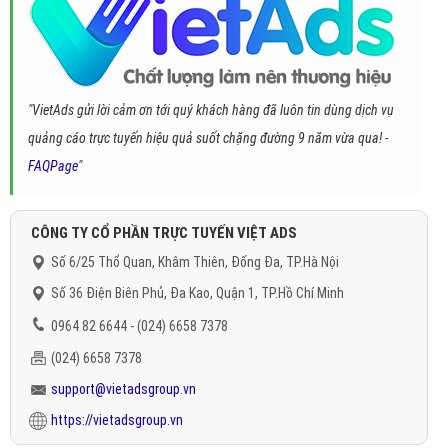
"VietAds gửi lời cảm ơn tới quý khách hàng đã luôn tin dùng dịch vụ
quảng cáo trực tuyến hiệu quả suốt chặng đường 9 năm vừa qua! -
FAQPage
"
CÔNG TY CỔ PHẦN TRỰC TUYẾN VIỆT ADS
Số 6/25 Thổ Quan, Khâm Thiên, Đống Đa, TP.Hà Nội
Số 36 Điện Biên Phủ, Đa Kao, Quận 1, TP.Hồ Chí Minh
0964 82 6644 - (024) 6658 7378
(024) 6658 7378
support@vietadsgroup.vn
https://vietadsgroup.vn