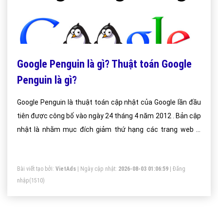
Google Penguin là gì? Thuật toán Google
Penguin là gì?
Google Penguin là thuật toán cập nhật của Google lần đầu
tiên được công bố vào ngày 24 tháng 4 năm 2012 . Bản cập
nhật là nhằm mục đích giảm thứ hạng các trang web vi
phạm quy định quản trị website của google (Google’s
Webmaster Guidelines)
Bài viết tạo bởi:
VietAds
| Ngày cập nhật:
2026-08-03 01:06:59
|
Đăng
nhập
(1510)