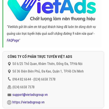
"VietAds gửi lời cảm ơn tới quý khách hàng đã luôn tin dùng dịch vụ
quảng cáo trực tuyến hiệu quả suốt chặng đường 9 năm vừa qua! -
FAQPage
"
CÔNG TY CỔ PHẦN TRỰC TUYẾN VIỆT ADS
Số 6/25 Thổ Quan, Khâm Thiên, Đống Đa, TP.Hà Nội
Số 36 Điện Biên Phủ, Đa Kao, Quận 1, TP.Hồ Chí Minh
0964 82 6644 - (024) 6658 7378
(024) 6658 7378
support@vietadsgroup.vn
https://vietadsgroup.vn