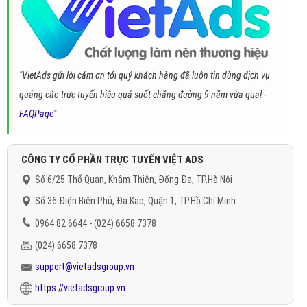
"VietAds gửi lời cảm ơn tới quý khách hàng đã luôn tin dùng dịch vụ
quảng cáo trực tuyến hiệu quả suốt chặng đường 9 năm vừa qua! -
FAQPage
"
CÔNG TY CỔ PHẦN TRỰC TUYẾN VIỆT ADS
Số 6/25 Thổ Quan, Khâm Thiên, Đống Đa, TP.Hà Nội
Số 36 Điện Biên Phủ, Đa Kao, Quận 1, TP.Hồ Chí Minh
0964 82 6644 - (024) 6658 7378
(024) 6658 7378
support@vietadsgroup.vn
https://vietadsgroup.vn