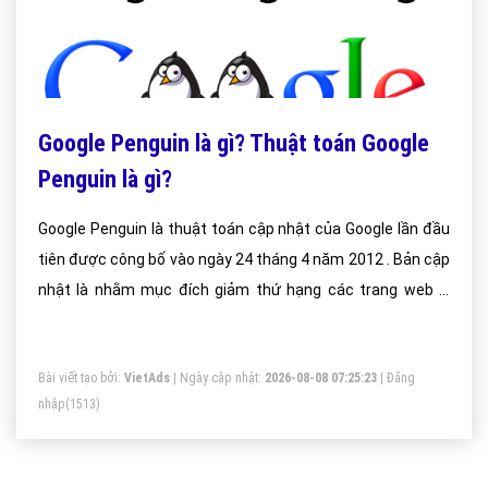
Google Penguin là gì? Thuật toán Google
Penguin là gì?
Google Penguin là thuật toán cập nhật của Google lần đầu
tiên được công bố vào ngày 24 tháng 4 năm 2012 . Bản cập
nhật là nhằm mục đích giảm thứ hạng các trang web vi
phạm quy định quản trị website của google (Google’s
Webmaster Guidelines)
Bài viết tạo bởi:
VietAds
| Ngày cập nhật:
2026-08-08 07:25:23
|
Đăng
nhập
(1513)