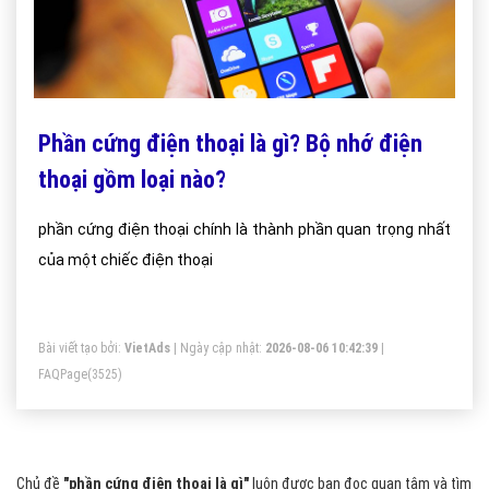
Phần cứng điện thoại là gì? Bộ nhớ điện
thoại gồm loại nào?
phần cứng điện thoại chính là thành phần quan trọng nhất
của một chiếc điện thoại
Bài viết tạo bởi:
VietAds
| Ngày cập nhật:
2026-08-06 10:42:39
|
FAQPage
(3525)
Chủ đề
"phần cứng điện thoại là gì"
luôn được bạn đọc quan tâm và tìm