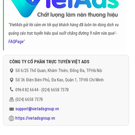
"VietAds gửi lời cảm ơn tới quý khách hàng đã luôn tin dùng dịch vụ
quảng cáo trực tuyến hiệu quả suốt chặng đường 9 năm vừa qua! -
FAQPage
"
CÔNG TY CỔ PHẦN TRỰC TUYẾN VIỆT ADS
Số 6/25 Thổ Quan, Khâm Thiên, Đống Đa, TP.Hà Nội
Số 36 Điện Biên Phủ, Đa Kao, Quận 1, TP.Hồ Chí Minh
0964 82 6644 - (024) 6658 7378
(024) 6658 7378
support@vietadsgroup.vn
https://vietadsgroup.vn