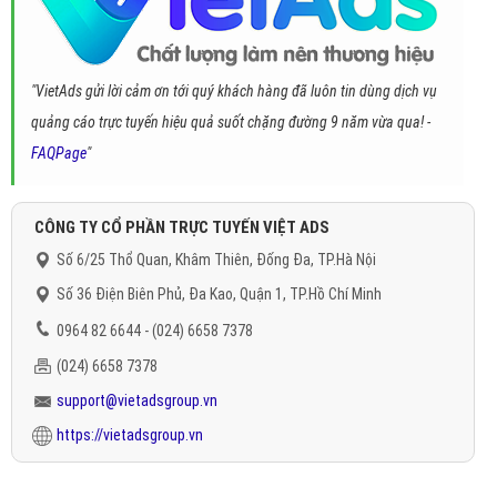
"VietAds gửi lời cảm ơn tới quý khách hàng đã luôn tin dùng dịch vụ
quảng cáo trực tuyến hiệu quả suốt chặng đường 9 năm vừa qua! -
FAQPage
"
CÔNG TY CỔ PHẦN TRỰC TUYẾN VIỆT ADS
Số 6/25 Thổ Quan, Khâm Thiên, Đống Đa, TP.Hà Nội
Số 36 Điện Biên Phủ, Đa Kao, Quận 1, TP.Hồ Chí Minh
0964 82 6644 - (024) 6658 7378
(024) 6658 7378
support@vietadsgroup.vn
https://vietadsgroup.vn