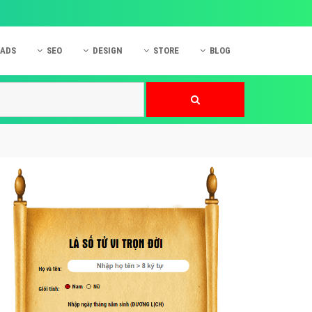
 ADS
SEO
DESIGN
STORE
BLOG
ner
 cáo Mobile
SEO Website
Thiết kế Web
nner
p quảng cáo Instagram
Dịch vụ SEO Website
Thiết kế Website
 cáo Zalo
Hỏi đáp SEO Google
Danh sách Website
 cáo Instagram
Thiết kế Landing Page
cáo Online
Dịch vụ thiết kế Website
 cáo Skype
Hỏi đáp Website
 cáo TVC
 cáo Cốc Cốc
mềm ứng dụng hay