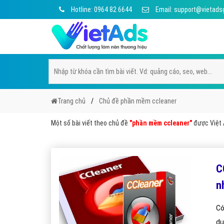
Hotline: 0964 82 6644
Email: support@vietads
Trang chủ
Chủ đề phần mềm ccleaner
Một số bài viết theo chủ đề
"phần mềm ccleaner"
được Việt A
C
n
Có
dụ