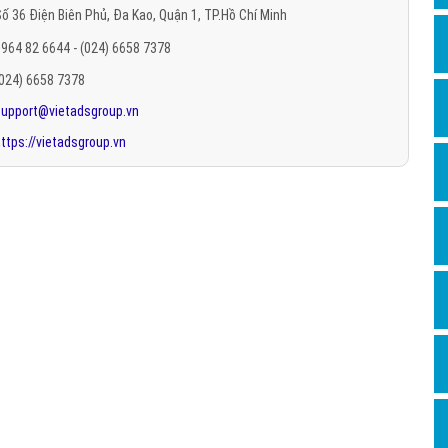
ố 36 Điện Biên Phủ, Đa Kao, Quận 1, TP.Hồ Chí Minh
Hỏi đ
964 82 6644 - (024) 6658 7378
Thiết 
(024) 6658 7378
Quảng
support@vietadsgroup.vn
Quảng
ttps://vietadsgroup.vn
Định n
Nghĩa l
Phần 