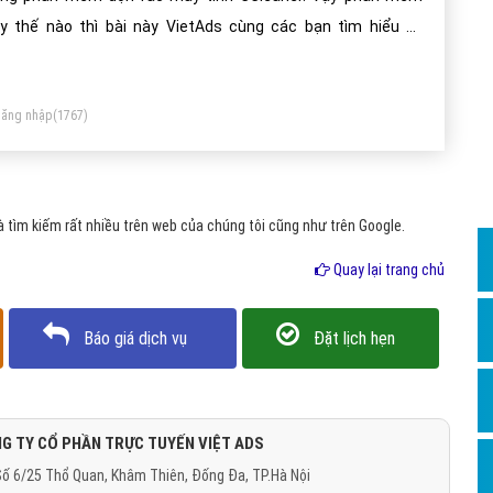
Dịch v
y thế nào thì bài này VietAds cùng các bạn tìm hiểu về
Hỏi đ
leaner.
Hỏi đ
ăng nhập
(1767)
Hỏi đá
Hỏi đá
Hỏi đ
tìm kiếm rất nhiều trên web của chúng tôi cũng như trên Google.
Hỏi đá
Quay lại trang chủ
Hỏi đá
Quảng
Báo giá dịch vụ
Đặt lịch hẹn
Dịch v
Dịch v
Dịch v
G TY CỔ PHẦN TRỰC TUYẾN VIỆT ADS
ố 6/25 Thổ Quan, Khâm Thiên, Đống Đa, TP.Hà Nội
Dịch v