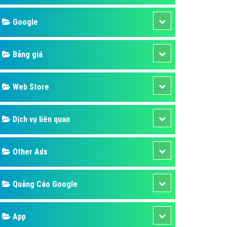
áp quảng cáo Youtube
Google
kế ứng dụng
 cáo Cốc Cốc hiệu quả
Bảng giá
 cáo Zalo chuyên nghiệp
ghĩa
Web Store
à gì
Dịch vụ liên quan
mềm ứng dụng hay
Other Ads
Quảng Cáo Google
App