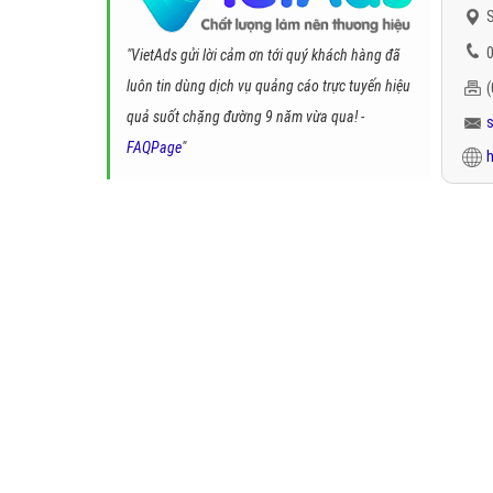
S
0
"VietAds gửi lời cảm ơn tới quý khách hàng đã
luôn tin dùng dịch vụ quảng cáo trực tuyến hiệu
quả suốt chặng đường 9 năm vừa qua! -
FAQPage
"
h