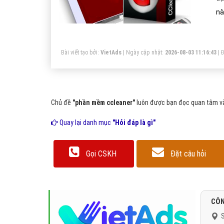
nà
cc
Bài viết tạo bởi:
VietAds
| Ngày cập nhật:
2026-08-03 11:16:43
|
Đ
Chủ đề
"phần mềm ccleaner"
luôn được bạn đọc quan tâm và 
Quay lại danh mục
"Hỏi đáp là gì"
Gọi CSKH
Đặt câu hỏi
CÔN
S