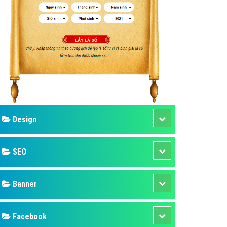
ụ Domain & Hosting
áp phần mềm
áp quảng cáo TVC
p quảng cáo mobile
p quảng cáo Online
áp quảng cáo Skype
p Domain & Hosting
Design
p viết bài Marketing
 cáo Youtube
SEO
ụ quảng cáo Youtube
ụ quảng cáo Cốc Cốc
Banner
ụ quảng cáo Tiktok
Facebook
ụ quảng cáo Zalo