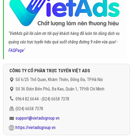
"VietAds gửi lời cảm ơn tới quý khách hàng đã luôn tin dùng dịch vụ
quảng cáo trực tuyến hiệu quả suốt chặng đường 9 năm vừa qua! -
FAQPage
"
CÔNG TY CỔ PHẦN TRỰC TUYẾN VIỆT ADS
Số 6/25 Thổ Quan, Khâm Thiên, Đống Đa, TP.Hà Nội
Số 36 Điện Biên Phủ, Đa Kao, Quận 1, TP.Hồ Chí Minh
0964 82 6644 - (024) 6658 7378
(024) 6658 7378
support@vietadsgroup.vn
https://vietadsgroup.vn