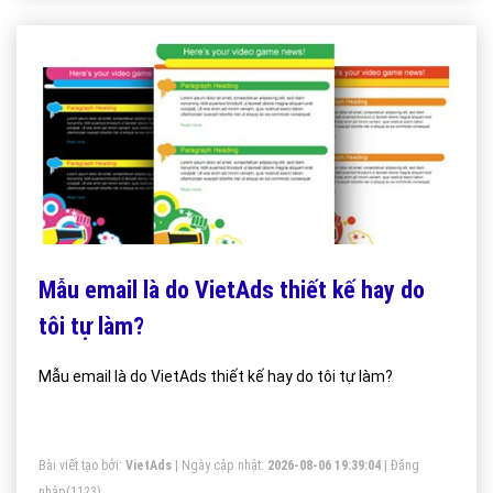
Mẫu email là do VietAds thiết kế hay do
tôi tự làm?
Mẫu email là do VietAds thiết kế hay do tôi tự làm?
Bài viết tạo bởi:
VietAds
| Ngày cập nhật:
2026-08-06 19:39:04
|
Đăng
nhập
(1123)