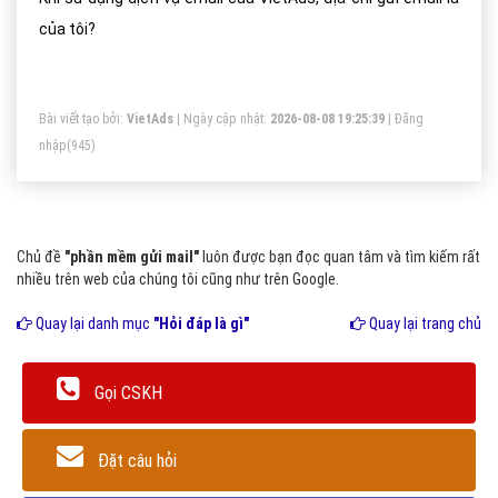
của tôi?
Bài viết tạo bởi:
VietAds
| Ngày cập nhật:
2026-08-08 19:25:39
|
Đăng
nhập
(945)
Chủ đề
"phần mềm gửi mail"
luôn được bạn đọc quan tâm và tìm kiếm rất
nhiều trên web của chúng tôi cũng như trên Google.
Quay lại danh mục
"Hỏi đáp là gì"
Quay lại trang chủ
Gọi CSKH
Đặt câu hỏi