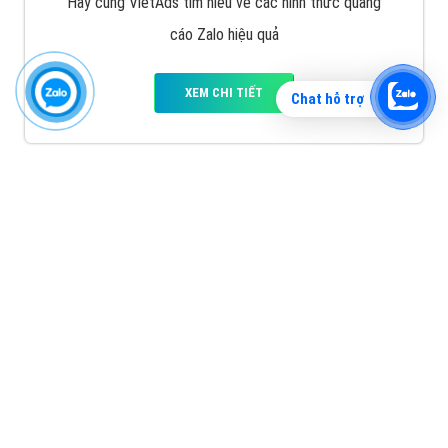
Hãy cùng VietAds tìm hiểu về các hình thức quảng
cáo Zalo hiệu quả
XEM CHI TIẾT
Chat hỗ trợ
Quảng cáo TikTok