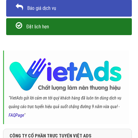
Báo giá dịch vụ
Đặt lịch hẹn
"VietAds gửi lời cảm ơn tới quý khách hàng đã luôn tin dùng dịch vụ
quảng cáo trực tuyến hiệu quả suốt chặng đường 9 năm vừa qua! -
FAQPage
"
CÔNG TY CỔ PHẦN TRỰC TUYẾN VIỆT ADS